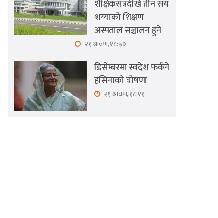
शैक्षिकसत्रदेखि तीन सय
शय्याको शिक्षण
अस्पताल सञ्चालन हुने
२१ श्रावण, १८:५०
डिसेम्बरमा स्वदेश फर्कने
हसिनाको घोषणा
२१ श्रावण, १८:११