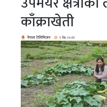
उपमेयर क्षेत्रीको
काँक्राखेती
नेपाल टेलिभिजन
९ जेष्ठ, ०५:११