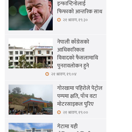
इन्फान्टिनोलाई
फिफाको आन्तरिक साथ
२१ श्रावण, १९:३०
नेपाली काँग्रेसको
आधिकारिकता
विवादको फैसलामाथि
पुनरावलोकन हुने
२१ श्रावण, १९:०४
गोरखामा पहिरोले पेट्रोल
पम्पमा क्षति, पाँच वटा
मोटरसाइकल पुरिए
२१ श्रावण, १९:००
गेटामा यही