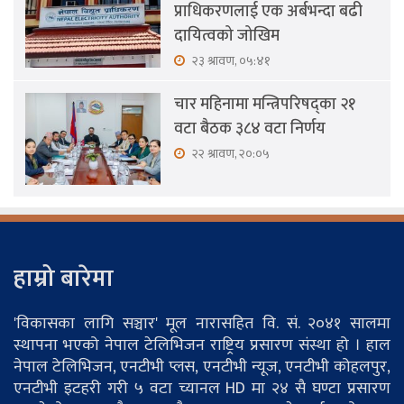
प्राधिकरणलाई एक अर्बभन्दा बढी
दायित्वको जोखिम
२३ श्रावण, ०५:४१
चार महिनामा मन्त्रिपरिषद्का २१
वटा बैठक ३८४ वटा निर्णय
२२ श्रावण, २०:०५
हाम्रो बारेमा
'विकासका लागि सञ्चार' मूल नारासहित वि. सं. २०४१ सालमा
स्थापना भएको नेपाल टेलिभिजन राष्ट्रिय प्रसारण संस्था हो । हाल
नेपाल टेलिभिजन, एनटीभी प्लस, एनटीभी न्यूज, एनटीभी कोहलपुर,
एनटीभी इटहरी गरी ५ वटा च्यानल HD मा २४ सै घण्टा प्रसारण