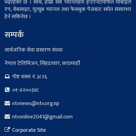
भइरहेको छ । साथै, हाम्रा सबै च्यानलहरु इन्टरनेटमार्फत मोबाइल
एप, वेबसाइट, युट्युब च्यानल तथा फेसबुक पेजबाट समेत संसारभर
हेर्न सकिनेछ ।
सम्पर्क
सार्वजनिक सेवा प्रसारण संस्था
नेपाल टेलिभिजन, सिंहदरवार, काठमाडौं
पोष्ट वक्स नं. ३८२६
०१-४२००३४८
ntvnews@ntv.org.np
ntvonline2041@gmail.com
Corporate Site