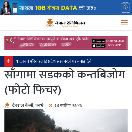
M
यादवको परिवारलाई प्रदेश सरकारले घर बनाइदिने
साँगामा सडकको कन्तबिजोग
(फोटो फिचर)
देवराज केसी, काभ्रे
१४ कार्तिक, १६:४३