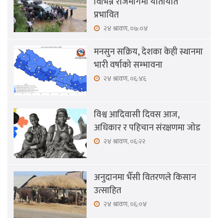
विभिन्न राजमार्गमा यातायात
प्रभावित
२४ श्रावण, ०७:०४
मनसुन सक्रिय, देशका केही स्थानमा
भारी वर्षाको सम्भावना
२४ श्रावण, ०६:४६
विश्व आदिवासी दिवस आज,
अधिकार र पहिचान संरक्षणमा जोड
२४ श्रावण, ०६:२२
अनुदानमा भैँसी वितरणले किसान
उत्साहित
२४ श्रावण, ०६:०४