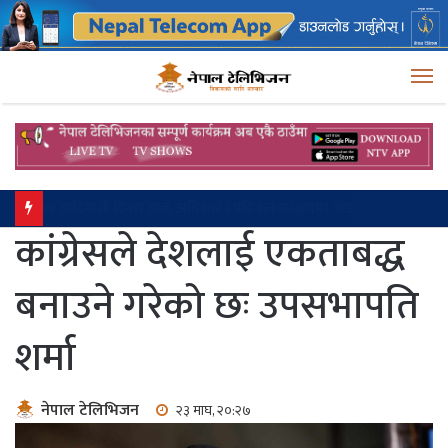
M
विश्व आदिवासी दिवस आज, अधिकार र पहिचान संरक्षणमा जोड
कांग्रेसले देशलाई एकताबद्ध
बनाउने गरेको छः उपसभापति
शर्मा
नेपाल टेलिभिजन
२३ माघ, २०:२७