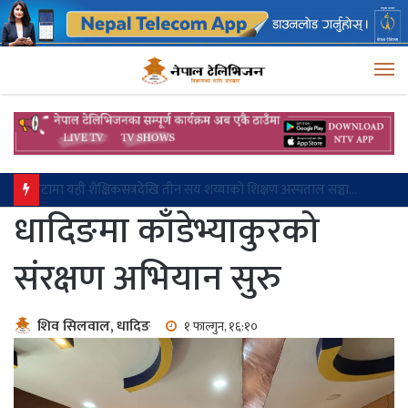
M
मनसुनजन्य विपद् पूर्वतयारीको प्रगति नियमित पेस गर्न निर्देशन
धादिङमा काँडेभ्याकुरको
संरक्षण अभियान सुरु
शिव सिलवाल, धादिङ
१ फाल्गुन, १६:१०