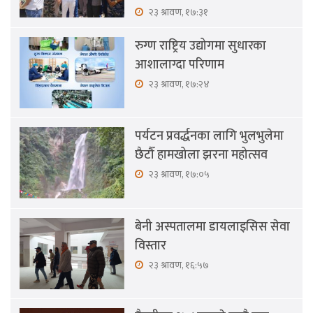
२३ श्रावण, १७:३१
रुग्ण राष्ट्रिय उद्योगमा सुधारका
आशालाग्दा परिणाम
२३ श्रावण, १७:२४
पर्यटन प्रवर्द्धनका लागि भुलभुलेमा
छैटौँ हामखोला झरना महोत्सव
२३ श्रावण, १७:०५
बेनी अस्पतालमा डायलाइसिस सेवा
विस्तार
२३ श्रावण, १६:५७