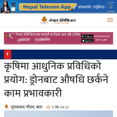
M
पर्यटन प्रवर्द्धनका लागि भुलभुलेमा छैटौँ हामखोला झरना महोत्सव
कृषिमा आधुनिक प्रविधिको
प्रयोग: ड्रोनबाट औषधि छर्कने
काम प्रभावकारी
गुरुप्रसाद गौतम, बारा
१ जेष्ठ, १४:३८