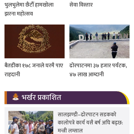
भुलभुलेमा छैटौँ हामखोला
सेवा विस्तार
झरना महोत्सव
बैतडीका १७८ जनाले घरमै पाए
ढोरपाटनमा ३७ हजार पर्यटक,
राहदानी
४७ लाख आम्दानी
भर्खर प्रकाशित
सालझण्डी–ढोरपाटन सडकको
कालोपत्रे कार्य यसै बर्ष अघि बढ्छ:
मन्त्री लम्साल