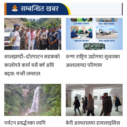
सम्बन्धित खबर
सालझण्डी–ढोरपाटन सडकको
रुग्ण राष्ट्रिय उद्योगमा सुधारका
कालोपत्रे कार्य यसै बर्ष अघि
आशालाग्दा परिणाम
बढ्छ: मन्त्री लम्साल
पर्यटन प्रवर्द्धनका लागि
बेनी अस्पतालमा डायलाइसिस