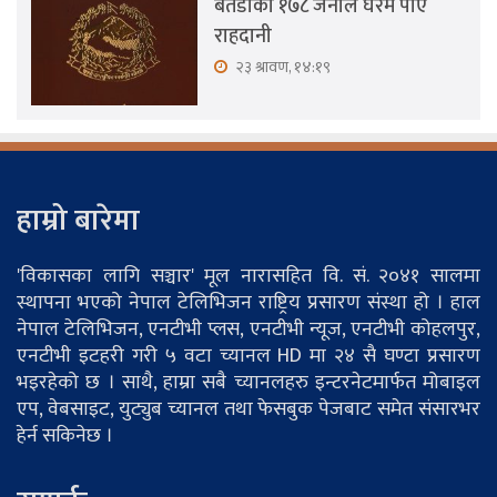
बैतडीका १७८ जनाले घरमै पाए
राहदानी
२३ श्रावण, १४:१९
हाम्रो बारेमा
'विकासका लागि सञ्चार' मूल नारासहित वि. सं. २०४१ सालमा
स्थापना भएको नेपाल टेलिभिजन राष्ट्रिय प्रसारण संस्था हो । हाल
नेपाल टेलिभिजन, एनटीभी प्लस, एनटीभी न्यूज, एनटीभी कोहलपुर,
एनटीभी इटहरी गरी ५ वटा च्यानल HD मा २४ सै घण्टा प्रसारण
भइरहेको छ । साथै, हाम्रा सबै च्यानलहरु इन्टरनेटमार्फत मोबाइल
एप, वेबसाइट, युट्युब च्यानल तथा फेसबुक पेजबाट समेत संसारभर
हेर्न सकिनेछ ।