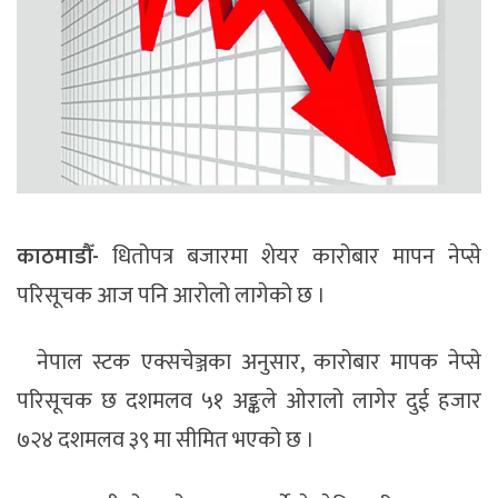
काठमाडौँ-
धितोपत्र
बजारमा
शेयर
कारोबार
मापन
नेप्से
परिसूचक
आज
पनि
आरोलो
लागेको
छ ।
नेपाल
स्टक
एक्सचेञ्जका
अनुसार
,
कारोबार
मापक
नेप्से
परिसूचक
छ
दशमलव
५१
अङ्कले
ओरालो
लागेर
दुई
हजार
७२४
दशमलव
३९ मा सीमित भएको छ ।