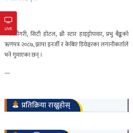
LIVE
त्यसैगरी, सिटी
होटल
,
थ्री
स्टार
हाइड्रोपावर
, प्रभु बैङ्कको
ऋणपत्र २०८७, झापा
इनर्जी
र
केबिए
डिवेञ्चरका
लगानीकर्ताले
भने गुमाएका छन् ।
—
प्रतिक्रिया राख्नुहोस्