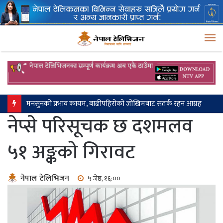
M
मनसुनको प्रभाव कायम, बाढीपहिरोको जोखिमबाट सतर्क रहन आग्रह
नेप्से परिसूचक छ दशमलव
५१ अङ्कको गिरावट
नेपाल टेलिभिजन
५ जेष्ठ, १६:००