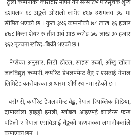
ठूला कम्पनीको कारोबार मापन गर्ने
सेन्सेटिभ
परिसूचक शून्य
दशमलव ६८ अङ्कले ओरालो लागेर ४६७ दशमलव ३७ मा
सीमित भएको छ । कुल ३४६ कम्पनीको ७८ लाख १६ हजार
४७८ कित्ता शेयर रु तीन अर्ब आठ करोड ७७ लाख ३० हजार
९६२ मूल्यमा खरिद
–
बिक्री भएको छ ।
नेप्सेका
अनुसार, सिटी
होटल
, साहस ऊर्जा,
आँखु
खोला
जलविद्युत्
कम्पनी, कर्पोरेट
डेभलपमेन्ट
बैङ्क र
एसवाई
नेपाल
लिमिटेड कारोबारका आधारमा शीर्ष स्थानमा रहेको छ ।
यसैगरी, कर्पोरेट
डेभलपमेन्ट
बैङ्क, नेपाल रिपब्लिक मिडिया,
दार्माखोला
हाइड्रो
इनर्जी
,
ग्लोबल
आइएमई
ब्यालेन्स
फन्ड
पहिलो र
नेपाल
एसबिआई
बैङ्कको
ऋणपत्रका
लगानीकर्ताले
कमाएका छन् ।।