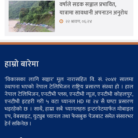
वर्षाले सडक सञ्जाल प्रभावित,
यात्रामा सावधानी अपनाउन अनुरोध
२२ श्रावण, ०६:२४
हाम्रो बारेमा
'विकासका लागि सञ्चार' मूल नारासहित वि. सं. २०४१ सालमा
स्थापना भएको नेपाल टेलिभिजन राष्ट्रिय प्रसारण संस्था हो । हाल
नेपाल टेलिभिजन, एनटीभी प्लस, एनटीभी न्यूज, एनटीभी कोहलपुर,
एनटीभी इटहरी गरी ५ वटा च्यानल HD मा २४ सै घण्टा प्रसारण
भइरहेको छ । साथै, हाम्रा सबै च्यानलहरु इन्टरनेटमार्फत मोबाइल
एप, वेबसाइट, युट्युब च्यानल तथा फेसबुक पेजबाट समेत संसारभर
हेर्न सकिनेछ ।