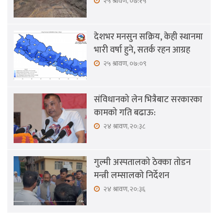
२५ श्रावण, ०७:१५
देशभर मनसुन सक्रिय, केही स्थानमा
भारी वर्षा हुने, सतर्क रहन आग्रह
२५ श्रावण, ०७:०९
संविधानको लेन भित्रैबाट सरकारका
कामको गति बढाऊ:
२४ श्रावण, २०:३८
गुल्मी अस्पतालको ठेक्का तोडन
मन्त्री लम्सालको निर्देशन
२४ श्रावण, २०:३६