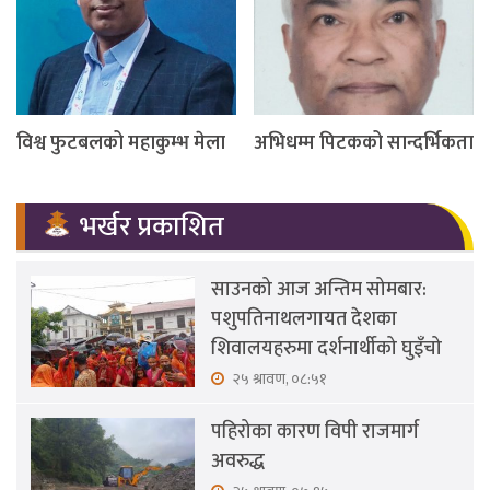
विश्व फुटबलको महाकुम्भ मेला
अभिधम्म पिटकको सान्दर्भिकता
भर्खर प्रकाशित
साउनको आज अन्तिम सोमबार:
पशुपतिनाथलगायत देशका
शिवालयहरुमा दर्शनार्थीको घुइँचो
२५ श्रावण, ०८:५१
पहिरोका कारण विपी राजमार्ग
अवरुद्ध