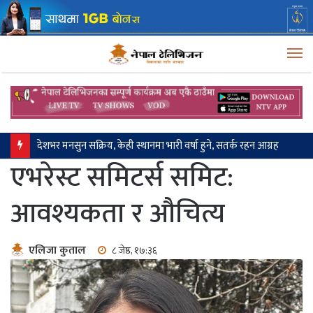
M
देशभर मनसुन सक्रिय, केही स्थानमा भारी वर्षा हुने, सतर्क रहन आग्रह
एभरेस्ट समिटर्स समिट:
आवश्यकता र औचित्य
एलिजा कुताल
८ जेष्ठ, १७:३६