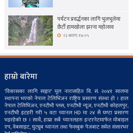
पर्यटन प्रवर्द्धनका लागि भुलभुलेमा
छैटौँ हामखोला झरना महोत्सव
२३ श्रावण, १७:०५
हाम्रो बारेमा
'विकासका लागि सञ्चार' मूल नारासहित वि. सं. २०४१ सालमा
स्थापना भएको नेपाल टेलिभिजन राष्ट्रिय प्रसारण संस्था हो । हाल
नेपाल टेलिभिजन, एनटीभी प्लस, एनटीभी न्यूज, एनटीभी कोहलपुर,
एनटीभी इटहरी गरी ५ वटा च्यानल HD मा २४ सै घण्टा प्रसारण
भइरहेको छ । साथै, हाम्रा सबै च्यानलहरु इन्टरनेटमार्फत मोबाइल
एप, वेबसाइट, युट्युब च्यानल तथा फेसबुक पेजबाट समेत संसारभर