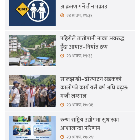
आक्रमण गर्ने तीन पक्राउ
२३ श्रावण, १९:३६
पहिरोले तातोपानी नाका अवरुद्ध
हुँदा आयात–निर्यात ठप्प
२३ श्रावण, १९:३३
सालझण्डी–ढोरपाटन सडकको
कालोपत्रे कार्य यसै बर्ष अघि बढ्छ:
मन्त्री लम्साल
२३ श्रावण, १७:३१
रुग्ण राष्ट्रिय उद्योगमा सुधारका
आशालाग्दा परिणाम
२३ श्रावण, १७:२४