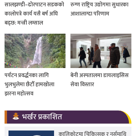
सालझण्डी–ढोरपाटन सडकको
रुग्ण राष्ट्रिय उद्योगमा सुधारका
कालोपत्रे कार्य यसै बर्ष अघि
आशालाग्दा परिणाम
बढ्छ: मन्त्री लम्साल
पर्यटन प्रवर्द्धनका लागि
बेनी अस्पतालमा डायलाइसिस
भुलभुलेमा छैटौँ हामखोला
सेवा विस्तार
झरना महोत्सव
भर्खर प्रकाशित
कालिकोटमा चिकित्सक र नर्समाथि