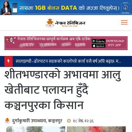
M
सालझण्डी–ढोरपाटन सडकको कालोपत्रे कार्य यसै बर्ष अघि बढ्छ: मन्त्री लम्साल
शीतभण्डारको अभावमा आलु
खेतीबाट पलायन हुँदै
कञ्चनपुरका किसान
दुर्गाकुमारी उपाध्याय, कञ्चनपुर
१८ जेष्ठ, १२:३६