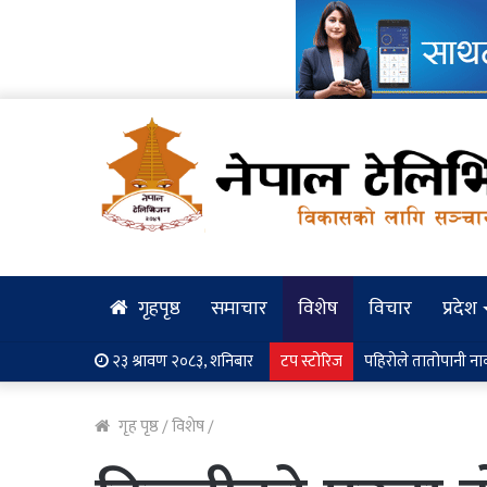
गृहपृष्ठ
समाचार
विशेष
विचार
प्रदेश
२३ श्रावण २०८३, शनिबार
टप स्टोरिज
सालझण्डी–ढोरपाटन सड
गृह पृष्ठ
/
विशेष
/