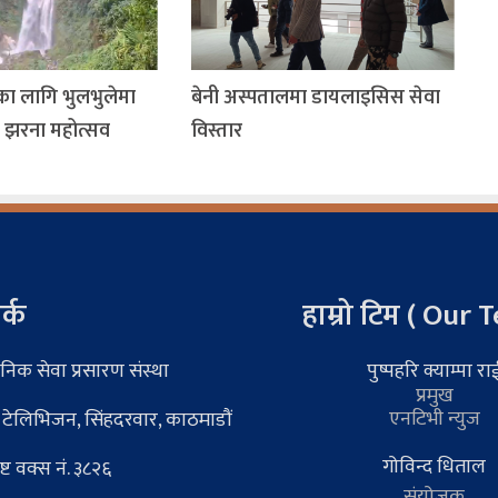
्धनका लागि भुलभुलेमा
बेनी अस्पतालमा डायलाइसिस सेवा
ा झरना महोत्सव
विस्तार
र्क
हाम्रो टिम ( Our 
निक सेवा प्रसारण संस्था
पुष्पहरि क्याम्पा रा
प्रमुख
एनटिभी न्युज
 टेलिभिजन, सिंहदरवार, काठमाडौं
गोविन्द धिताल
्ट वक्स नं. ३८२६
संयोजक