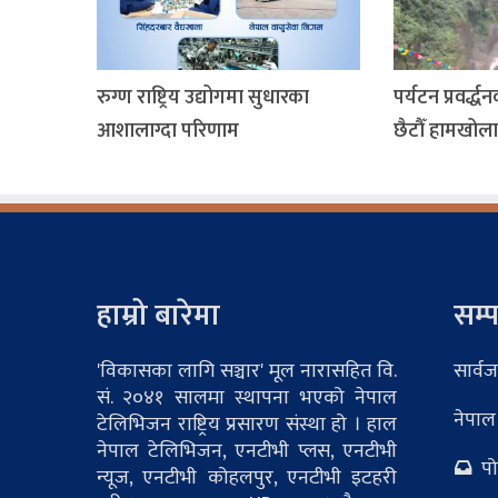
रुग्ण राष्ट्रिय उद्योगमा सुधारका
पर्यटन प्रवर्द
आशालाग्दा परिणाम
छैटौँ हामखोल
हाम्रो बारेमा
सम्प
'विकासका लागि सञ्चार' मूल नारासहित वि.
सार्वज
सं. २०४१ सालमा स्थापना भएको नेपाल
नेपाल
टेलिभिजन राष्ट्रिय प्रसारण संस्था हो । हाल
नेपाल टेलिभिजन, एनटीभी प्लस, एनटीभी
पोष
न्यूज, एनटीभी कोहलपुर, एनटीभी इटहरी