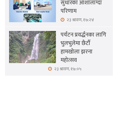
सुधारका आशालाग्दा
परिणाम
२३ श्रावण, १७:२४
पर्यटन प्रवर्द्धनका लागि
भुलभुलेमा छैटौँ
हामखोला झरना
महोत्सव
२३ श्रावण, १७:०५