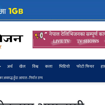
अर्थ
खेल
विश्व
कला
भिडियो
फोटो फिचर
हाम
कको कालोपत्रे कार्य यसै बर्ष अघि बढ्छ: मन्त्री लम्साल