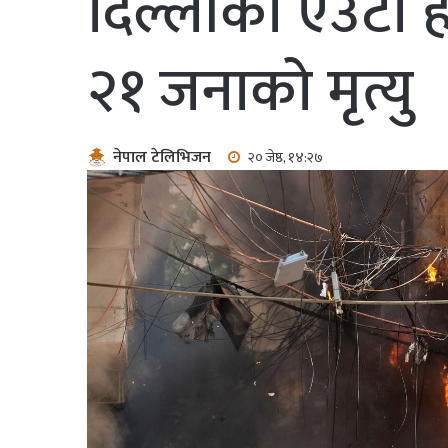
दिल्लीको एउटा
२१ जनाको मृत्यु
नेपाल टेलिभिजन
२० जेष्ठ, १४:२७