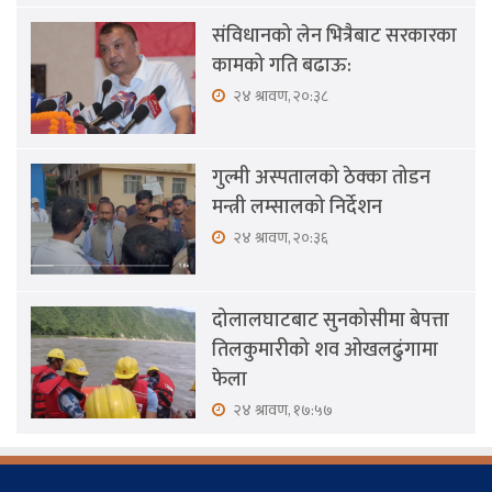
संविधानको लेन भित्रैबाट सरकारका
कामको गति बढाऊ:
२४ श्रावण, २०:३८
गुल्मी अस्पतालको ठेक्का तोडन
मन्त्री लम्सालको निर्देशन
२४ श्रावण, २०:३६
दोलालघाटबाट सुनकोसीमा बेपत्ता
तिलकुमारीको शव ओखलढुंगामा
फेला
२४ श्रावण, १७:५७