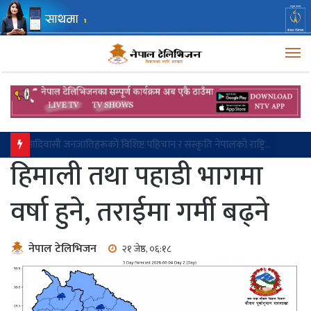
M
आदिवासी जनजातिहरूको विशिष्ट पहिचान र संस्कृति नेपालको राष्ट्रिय गौरव हो : राष्ट्रपति पौडेल
हिमाली तथा पहाडी भागमा
वर्षा हुने, तराईमा गर्मी बढ्ने
नेपाल टेलिभिजन
२१ जेष्ठ, ०६:१८