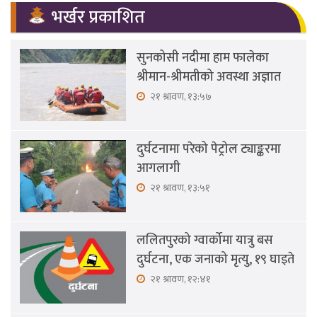
भर्खर प्रकाशित
सुनकोसी नदीमा हाम फालेका
श्रीमान-श्रीमतीको अवस्था अज्ञात
२१ श्रावण, १३:५७
दुर्घटनामा परेको पेट्रोल ट्याङ्करमा
आगलागी
२१ श्रावण, १३:५१
ललितपुरको ग्वार्कोमा यात्रु बस
दुर्घटना, एक जनाको मृत्यु, १९ घाइते
२१ श्रावण, १२:४१