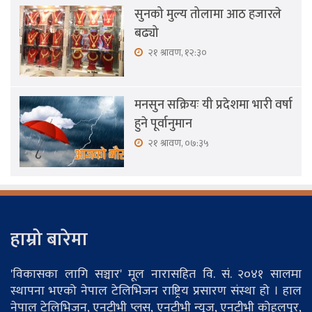
सुनको मुल्य तोलामा आठ हजारले
बढ्यो
२१ श्रावण, १२:३०
मनसुन सक्रियः यी प्रदेशमा भारी वर्षा
हुने पूर्वानुमान
२१ श्रावण, ०७:३५
हाम्रो बारेमा
'विकासका लागि सञ्चार' मूल नारासहित वि. सं. २०४१ सालमा
स्थापना भएको नेपाल टेलिभिजन राष्ट्रिय प्रसारण संस्था हो । हाल
नेपाल टेलिभिजन, एनटीभी प्लस, एनटीभी न्यूज, एनटीभी कोहलपुर,