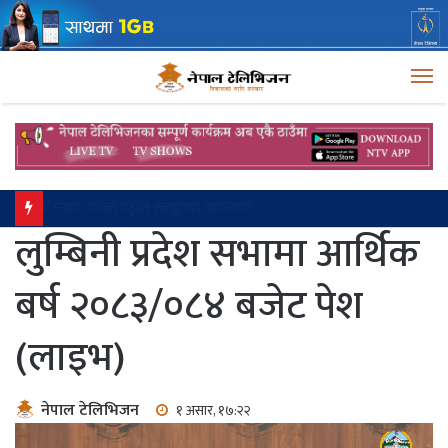
M
ललितपुरको ग्वार्कोमा यात्रु बस दुर्घटना, एक जनाको मृत्यु, १९ घाइते
लुम्बिनी प्रदेश सभामा आर्थिक
बर्ष २०८३/०८४ बजेट पेश
(लाइभ)
नेपाल टेलिभिजन
१ असार, १७:२२