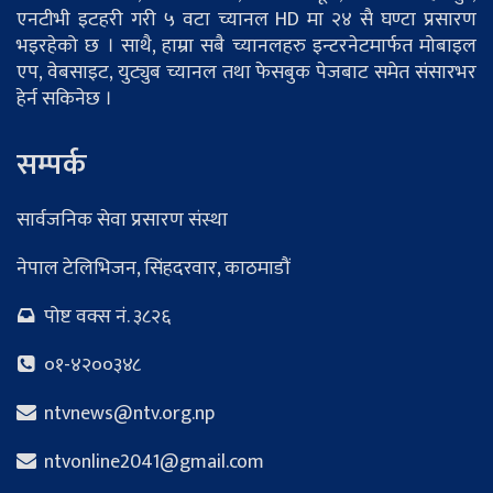
एनटीभी इटहरी गरी ५ वटा च्यानल HD मा २४ सै घण्टा प्रसारण
भइरहेको छ । साथै, हाम्रा सबै च्यानलहरु इन्टरनेटमार्फत मोबाइल
एप, वेबसाइट, युट्युब च्यानल तथा फेसबुक पेजबाट समेत संसारभर
हेर्न सकिनेछ ।
सम्पर्क
सार्वजनिक सेवा प्रसारण संस्था
नेपाल टेलिभिजन, सिंहदरवार, काठमाडौं
पोष्ट वक्स नं. ३८२६
०१-४२००३४८
ntvnews@ntv.org.np
ntvonline2041@gmail.com