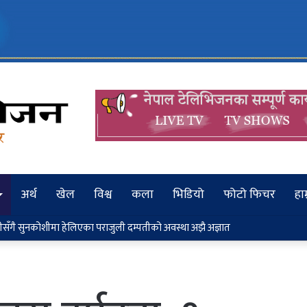
अर्थ
खेल
विश्व
कला
भिडियो
फोटो फिचर
हाम
निश्चितताबिना लोकतन्त्र सुदृढ हुन सक्दैन: सञ्चारमन्त्री तिमिल्सिना