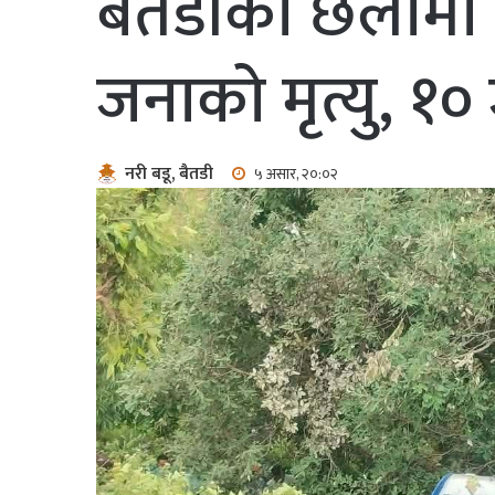
बैतडीको छेलामा ब
जनाको मृत्यु, १०
नरी बडू, बैतडी
५ असार, २०:०२