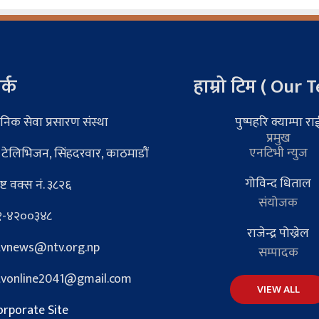
र्क
हाम्रो टिम ( Our 
निक सेवा प्रसारण संस्था
पुष्पहरि क्याम्पा रा
प्रमुख
एनटिभी न्युज
 टेलिभिजन, सिंहदरवार, काठमाडौं
गोविन्द धिताल
्ट वक्स नं. ३८२६
संयोजक
-४२००३४८
राजेन्द्र पोख्रेल
vnews@ntv.org.np
सम्पादक
vonline2041@gmail.com
VIEW ALL
rporate Site