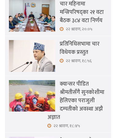
चार महिनामा
मन्त्रिपरिषद्का २१ वटा
बैठक ३८४ वटा निर्णय
२२ श्रावण, २०:०५
प्रतिनिधिसभामा चार
विधेयक प्रस्तुत
२२ श्रावण, १८:५६
क्यान्सर पीडित
श्रीमतीसँगै सुनकोशीमा
हेलिएका पराजुली
दम्पतीको अवस्था अझै
अज्ञात
२२ श्रावण, १८:४५