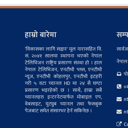
हाम्रो बारेमा
सम्प
'विकासका लागि सञ्चार' मूल नारासहित वि.
सार्वज
सं. २०४१ सालमा स्थापना भएको नेपाल
नेपाल
टेलिभिजन राष्ट्रिय प्रसारण संस्था हो । हाल
नेपाल टेलिभिजन, एनटीभी प्लस, एनटीभी
पोष
न्यूज, एनटीभी कोहलपुर, एनटीभी इटहरी
गरी ५ वटा च्यानल HD मा २४ सै घण्टा
०१
प्रसारण भइरहेको छ । साथै, हाम्रा सबै
च्यानलहरु इन्टरनेटमार्फत मोबाइल एप,
nt
वेबसाइट, युट्युब च्यानल तथा फेसबुक
पेजबाट समेत संसारभर हेर्न सकिनेछ ।
nt
Co