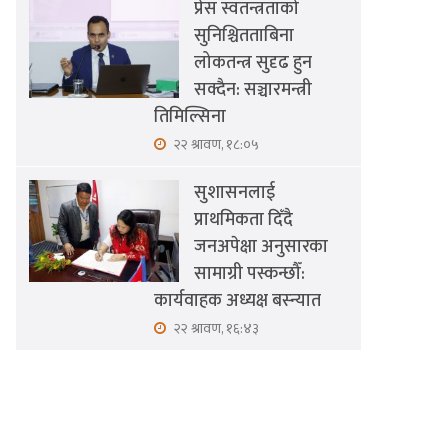
प्रेस स्वतन्त्रताको
सुनिश्चितताबिना
लोकतन्त्र सुदृढ हुन
सक्दैन: सञ्चारमन्त्री
तिमिल्सिना
२२ श्रावण, १८:०५
सुशासनलाई
प्राथमिकता दिँदै
जनअपेक्षा अनुसारका
सामाग्री पस्कन्छौँ:
कार्यवाहक अध्यक्ष बस्न्यात
२२ श्रावण, १६:४३