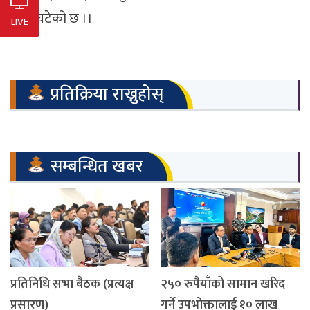
मूल्य घटेको छ ।।
LIVE
प्रतिक्रिया राख्नुहोस्
सम्बन्धित खबर
प्रतिनिधि सभा बैठक (प्रत्यक्ष
२५० रुपैयाँको सामान खरिद
प्रसारण)
गर्ने उपभोक्तालाई १० लाख