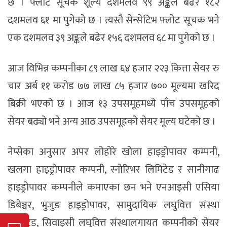
छ । फ्लोट सूचक शूल्य दशमलव ९९ अङ्कले बढेर १८२
दशमलव ६१ मा पुगेको छ । त्यस्तै सेन्सेटिभ फ्लोट सूचक भने
एक दशमलव ३९ अङ्कले बढेर १५६ दशमलव ६८ मा पुगेको छ ।
आज विभिन्न कम्पनीका ८९ लाख ६४ हजार २२३ कित्ता सेयर रु
चार अर्ब ११ करोड ७७ लाख ८५ हजार ७०० मूल्यमा खरिद
बिक्री भएको छ । आज १३ उपसमूहमध्ये पाँच उपसमूहको
सेयर बढ्यो भने अन्य आठ उपसमूहको सेयर मूल्य घटेको छ ।
नेप्सेका अनुसार अपर लोहोरे खोला हाइड्रोपावर कम्पनी,
खलगा हाइड्रोपावर कम्पनी, स्नोरिभर लिमिटेड र सानीगाढ
हाइड्रोपावर कम्पनीले कमाएका छन भने एनआइसी एसिया
डिबेञ्चर, भुजुङ हाइड्रोपावर, सामुदायिक लघुवित्त संस्था
लिमिटेड, सिवाइसी लघुवित्त संस्थालगायत कम्पनीको सेयर