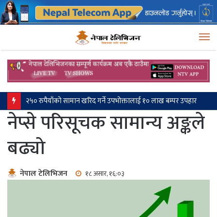
M
परराष्ट्र नीतिको केन्द्रमा आर्थिक कूटनीति छ: परराष्ट्रमन्त्री खनाल
नेप्से परिसूचक सामान्य अङ्कले
बढ्यो
नेपाल टेलिभिजन
१८ असार, १६:०३