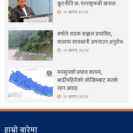
कूटनीति छ: परराष्ट्रमन्त्री खनाल
२२ श्रावण, १२:२४
वर्षाले सडक सञ्जाल प्रभावित,
यात्रामा सावधानी अपनाउन अनुरोध
२२ श्रावण, ०६:२४
मनसुनको प्रभाव कायम,
बाढीपहिरोको जोखिमबाट सतर्क
रहन आग्रह
२२ श्रावण, ०६:२३
हाम्रो बारेमा