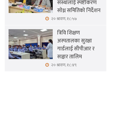
संस्थालाई स्पष्टीकरण
सोध्न समितिको निर्देशन
२० श्रावण, १८:५७
त्रिवि शिक्षण
अस्पतालका सुरक्षा
गार्डलाई सीपीआर र
सञ्चार तालिम
२० श्रावण, १८:४९