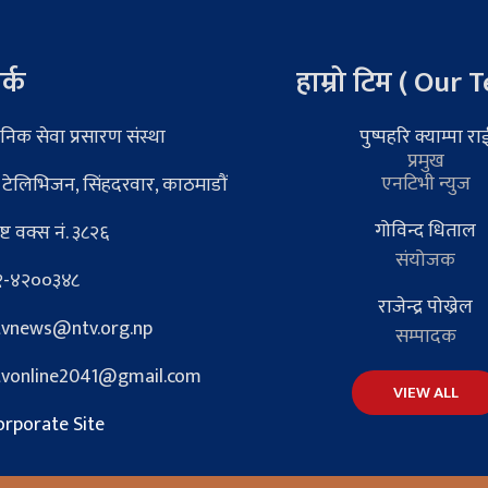
र्क
हाम्रो टिम ( Our 
निक सेवा प्रसारण संस्था
पुष्पहरि क्याम्पा रा
प्रमुख
एनटिभी न्युज
 टेलिभिजन, सिंहदरवार, काठमाडौं
गोविन्द धिताल
्ट वक्स नं. ३८२६
संयोजक
-४२००३४८
राजेन्द्र पोख्रेल
vnews@ntv.org.np
सम्पादक
vonline2041@gmail.com
VIEW ALL
rporate Site