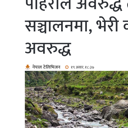
पहिरोले अवरुद्ध 
सञ्चालनमा, भेरी
अवरुद्ध
नेपाल टेलिभिजन
१९ असार, १८:३७