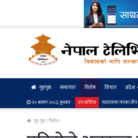
गृहपृष्ठ
समाचार
विशेष
विचार
प्रदेश
२० श्रावण २०८३, बुधबार
टप स्टोरिज
सुनकोसीमा खसेको कार र
गृह पृष्ठ
/
विशेष
/