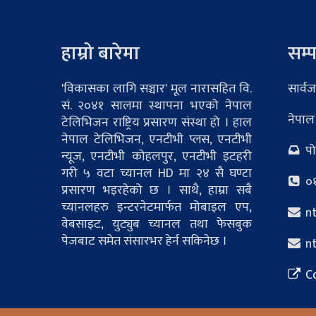
हाम्रो बारेमा
सम्प
'विकासका लागि सञ्चार' मूल नारासहित वि.
सार्वज
सं. २०४१ सालमा स्थापना भएको नेपाल
नेपाल
टेलिभिजन राष्ट्रिय प्रसारण संस्था हो । हाल
नेपाल टेलिभिजन, एनटीभी प्लस, एनटीभी
पोष
न्यूज, एनटीभी कोहलपुर, एनटीभी इटहरी
गरी ५ वटा च्यानल HD मा २४ सै घण्टा
०१
प्रसारण भइरहेको छ । साथै, हाम्रा सबै
च्यानलहरु इन्टरनेटमार्फत मोबाइल एप,
nt
वेबसाइट, युट्युब च्यानल तथा फेसबुक
पेजबाट समेत संसारभर हेर्न सकिनेछ ।
nt
Co