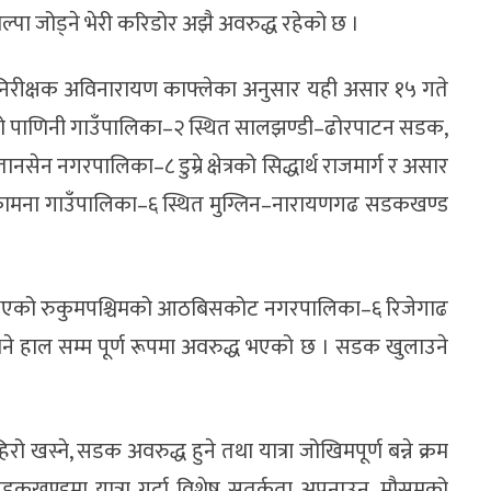
ोल्पा जोड्ने भेरी करिडोर अझै अवरुद्ध रहेको छ ।
ब महानिरीक्षक अविनारायण काफ्लेका अनुसार यही असार १५ गते
 पाणिनी गाउँपालिका
–
२ स्थित सालझण्डी
–
ढोरपाटन सडक,
 तानसेन नगरपालिका
–
८ डुम्रे क्षेत्रको सिद्धार्थ राजमार्ग र असार
कामना गाउँपालिका
–
६ स्थित मुग्लिन
–
नारायणगढ सडकखण्ड
्ध भएको रुकुमपश्चिमको आठबिसकोट नगरपालिका
–
६ रिजेगाढ
 भने हाल सम्म पूर्ण रूपमा अवरुद्ध भएको छ । सडक खुलाउने
रो खस्ने, सडक अवरुद्ध हुने तथा यात्रा जोखिमपूर्ण बन्ने क्रम
डकखण्डमा यात्रा गर्दा विशेष सतर्कता अपनाउन, मौसमको