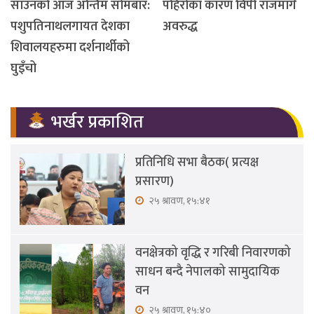
साउनको आज अन्तिम सोमबार:
पहिरोका कारण विपी राजमार्ग
पशुपतिनाथलगायत देशका
अवरुद्ध
शिवालयहरुमा दर्शनार्थीको
घुइँचो
भर्खर प्रकाशित
प्रतिनिधि सभा बैठक( प्रत्यक्ष
प्रसारण)
२५ श्रावण, १५:४१
वनक्षेत्रको वृद्धि र गरिबी निवारणको
साधन बन्दै नेपालको सामुदायिक
वन
२५ श्रावण, १५:४०