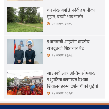
वन संरक्षणपछि फर्किए पानीका
मुहान, बढ्यो आयआर्जन
२५ श्रावण, १५:१२
प्रधानमन्त्री शाहसँग भारतीय
राजदूतको शिष्टाचार भेट
२५ श्रावण, ११:५८
साउनको आज अन्तिम सोमबार:
पशुपतिनाथलगायत देशका
शिवालयहरुमा दर्शनार्थीको घुइँचो
२५ श्रावण, ०८:५१