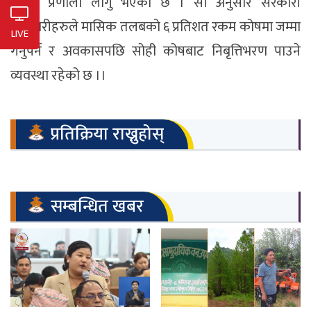
सुरक्षा प्रणाली लागु भएको छ । सो अनुसार सरकारी
कर्मचारीहरुले मासिक तलबको ६ प्रतिशत रकम कोषमा जम्मा
LIVE
गर्नुपर्ने र अवकासपछि सोही कोषबाट निबृत्तिभरण पाउने
व्यवस्था रहेको छ ।।
प्रतिक्रिया राख्नुहोस्
सम्बन्धित खबर