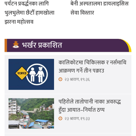
पर्यटन प्रवर्द्धनका लागि
बेनी अस्पतालमा डायलाइसिस
भुलभुलेमा छैटौँ हामखोला
सेवा विस्तार
झरना महोत्सव
भर्खर प्रकाशित
कालिकोटमा चिकित्सक र नर्समाथि
आक्रमण गर्ने तीन पक्राउ
२३ श्रावण, १९:३६
पहिरोले तातोपानी नाका अवरुद्ध
हुँदा आयात–निर्यात ठप्प
२३ श्रावण, १९:३३