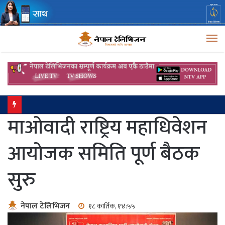
M
सालझण्डी–ढोरपाटन सडकको कालोपत्रे कार्य यसै बर्ष अघि बढ्छ: मन्त्री लम्साल
माओवादी राष्ट्रिय महाधिवेशन
आयोजक समिति पूर्ण बैठक
सुरु
नेपाल टेलिभिजन
१८ कार्तिक, १४:५५