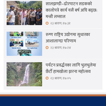
सालझण्डी–ढोरपाटन सडकको
कालोपत्रे कार्य यसै बर्ष अघि बढ्छ:
मन्त्री लम्साल
२३ श्रावण, १७:३१
रुग्ण राष्ट्रिय उद्योगमा सुधारका
आशालाग्दा परिणाम
२३ श्रावण, १७:२४
पर्यटन प्रवर्द्धनका लागि भुलभुलेमा
छैटौँ हामखोला झरना महोत्सव
२३ श्रावण, १७:०५