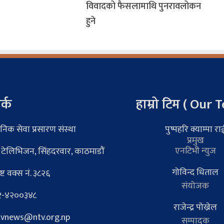
विवादको फैसलामाथि पुनरावलोकन
हुने
र्क
हाम्रो टिम ( Our 
निक सेवा प्रसारण संस्था
पुष्पहरि क्याम्पा रा
प्रमुख
एनटिभी न्युज
 टेलिभिजन, सिंहदरवार, काठमाडौं
गोविन्द धिताल
्ट वक्स नं. ३८२६
संयोजक
-४२००३४८
राजेन्द्र पोख्रेल
vnews@ntv.org.np
सम्पादक