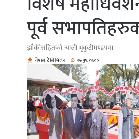
विशेष महाधिवेशन
पूर्व सभापतिहरु
झाँकीसहितको र्‍याली भृकुटीमण्डपमा
नेपाल टेलिभिजन
२७ पुष, १२:००