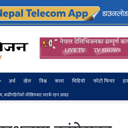
अर्थ
खेल
विश्व
कला
भिडियो
फोटो फिचर
हाम
बाढीपहिरोको जोखिमबाट सतर्क रहन आग्रह