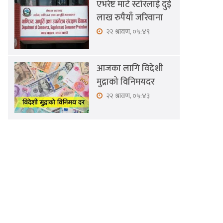
एभरेष्ट मार्ट स्टोरलाई दुई
लाख रुपैयाँ जरिवाना
२२ श्रावण, ०५:४९
आजका लागि विदेशी
मुद्राको विनिमयदर
२२ श्रावण, ०५:४३