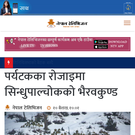
M
प्रतिनिधिसभाको बैठक बस्दै
पर्यटकका रोजाइमा
सिन्धुपाल्चोकको भैरवकुण्ड
नेपाल टेलिभिजन
१० बैशाख, १०:०१