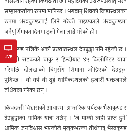
वासस्थान रहेको किवंदन्तीे छ । महादेवको उग्ररुपअर्थात् भैरव
सम्हारकर्ताका रुपमा मानिन्छ । भगवान् शिवको क्रिडास्थलका
रुपमा भैरवकुण्डलाई लिने गरेको पाइएकाले भैरवकुण्डमा
जनैपूर्णिमाका दिनमा ठूलो मेला लाग्ने गरेको हो ।
भैरवकुण्ड नजिकै अर्काे प्रख्यातस्थल देउढुङ्गा पनि रहेको छ ।
LIVE
कोदारी सडकको चाकु र हिन्दीबाट ४५ किलोमिटर यात्रा
गरेपछि दोलखाको बिगुसँग सिमाना जोडिएको देउढुङ्गा
पुगिन्छ । यो वर्ष यी दुई धार्मिकस्थलको हजारौँ भक्तजनले
तीर्थयात्रा गरेका छन् ।
किंवदन्ती विश्वासको आधारमा आन्तरिक पर्यटक भैरवकुण्ड र
देउढुङ्गाको धार्मिक यात्रा गर्छन् । ‘जे माग्यो त्यही प्राप्त हुने’
धार्मिक जनविश्वास भएकोले मुलुकभरका तीर्थयात्रु भैरवकुण्ड