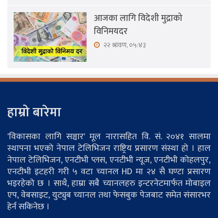
आजका लागि विदेशी मुद्राको
विनिमयदर
२२ श्रावण, ०५:४३
हाम्रो बारेमा
'विकासका लागि सञ्चार' मूल नारासहित वि. सं. २०४१ सालमा
स्थापना भएको नेपाल टेलिभिजन राष्ट्रिय प्रसारण संस्था हो । हाल
नेपाल टेलिभिजन, एनटीभी प्लस, एनटीभी न्यूज, एनटीभी कोहलपुर,
एनटीभी इटहरी गरी ५ वटा च्यानल HD मा २४ सै घण्टा प्रसारण
भइरहेको छ । साथै, हाम्रा सबै च्यानलहरु इन्टरनेटमार्फत मोबाइल
एप, वेबसाइट, युट्युब च्यानल तथा फेसबुक पेजबाट समेत संसारभर
हेर्न सकिनेछ ।