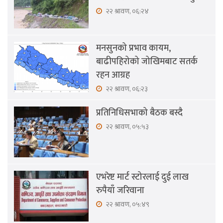
२२ श्रावण, ०६:२४
मनसुनको प्रभाव कायम,
बाढीपहिरोको जोखिमबाट सतर्क
रहन आग्रह
२२ श्रावण, ०६:२३
प्रतिनिधिसभाको बैठक बस्दै
२२ श्रावण, ०५:५३
एभरेष्ट मार्ट स्टोरलाई दुई लाख
रुपैयाँ जरिवाना
२२ श्रावण, ०५:४९