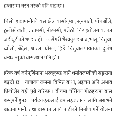
हप्तासम्म बस्ने गरेको पनि पाइन्छ ।
चिसो हावापानीको यस क्षेत्र यार्सागुम्बा, सुनपाती, पाँचऔँले,
ठूलोओखती, जटामसी, नीरमसी, मजेठो, चिराइतोलगायतका
जडीबुटीको भण्डार हो । त्यसैगरी भैरवकुण्ड बाघ, भालु, चितुवा,
ब्वाँसो, बँदेल, थारल, घोरल, हिउँ चितुवालगायतका दुर्लभ
वन्यजन्तुको वासस्थान पनि हो ।
हरेक वर्ष जनैपूर्णिमामा भैरवकुण्ड जाने धर्मावलम्बीको सङ्ख्या
बढ्दो छ । यात्राका क्रममा विभिन्न बाधा, अड्चन अनि अभाव
छिचोलेर यहाँ पुग्ने गरिन्छ । बीचमा चौँरीका गोठहरुमा बास
बस्नुपर्ने हुन्छ । पर्यटकहरुलाई थप सहजताका लागि अब भने
बाटामा पानी, तथा बासका लागि पाटीको निर्माण गर्ने योजना