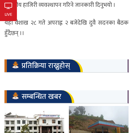
विद्युतीय हाजिरी व्यवस्थापन गरिने जानकारी दिनुभयो ।
LIVE
यही वैशाख २८ गते अपराह्न २ बजेदेखि दुवै सदनका बैठक
हुँदैछन् ।।
प्रतिक्रिया राख्नुहोस्
सम्बन्धित खबर