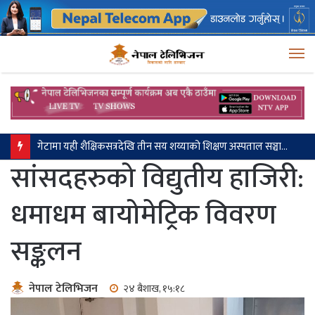
M
मनसुनजन्य विपद् पूर्वतयारीको प्रगति नियमित पेस गर्न निर्देशन
सांसदहरुको विद्युतीय हाजिरी:
धमाधम बायोमेट्रिक विवरण
सङ्कलन
नेपाल टेलिभिजन
२४ बैशाख, १५:१८