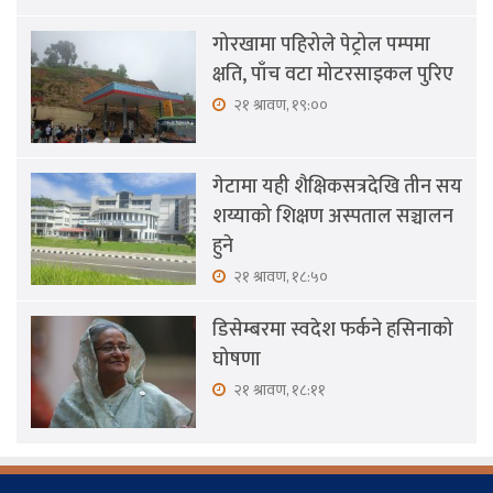
गोरखामा पहिरोले पेट्रोल पम्पमा
क्षति, पाँच वटा मोटरसाइकल पुरिए
२१ श्रावण, १९:००
गेटामा यही शैक्षिकसत्रदेखि तीन सय
शय्याको शिक्षण अस्पताल सञ्चालन
हुने
२१ श्रावण, १८:५०
डिसेम्बरमा स्वदेश फर्कने हसिनाको
घोषणा
२१ श्रावण, १८:११