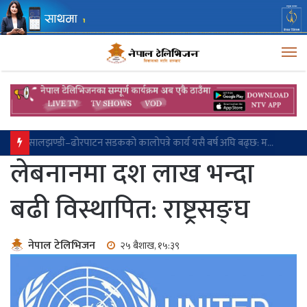
M
सालझण्डी–ढोरपाटन सडकको कालोपत्रे कार्य यसै बर्ष अघि बढ्छ: मन्त्री लम्साल
लेबनानमा दश लाख भन्दा
बढी विस्थापित: राष्ट्रसङ्घ
नेपाल टेलिभिजन
२५ बैशाख, १५:३९