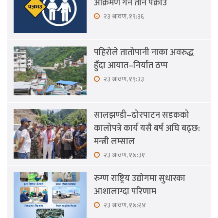
आक्रमण गर्ने तीन पक्राउ
२३ श्रावण, १९:३६
पहिरोले तातोपानी नाका अवरुद्ध
हुँदा आयात–निर्यात ठप्प
२३ श्रावण, १९:३३
सालझण्डी–ढोरपाटन सडकको
कालोपत्रे कार्य यसै बर्ष अघि बढ्छ:
मन्त्री लम्साल
२३ श्रावण, १७:३१
रुग्ण राष्ट्रिय उद्योगमा सुधारका
आशालाग्दा परिणाम
२३ श्रावण, १७:२४