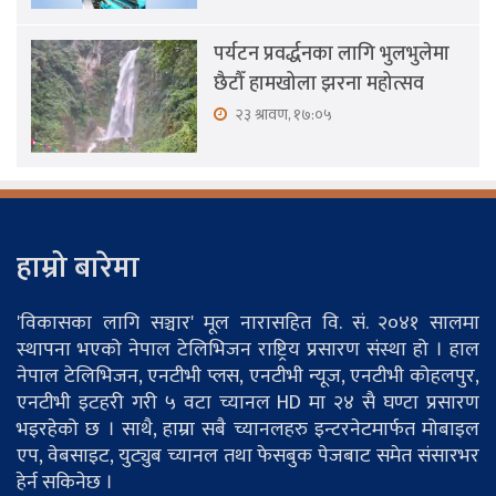
पर्यटन प्रवर्द्धनका लागि भुलभुलेमा
छैटौँ हामखोला झरना महोत्सव
२३ श्रावण, १७:०५
हाम्रो बारेमा
'विकासका लागि सञ्चार' मूल नारासहित वि. सं. २०४१ सालमा
स्थापना भएको नेपाल टेलिभिजन राष्ट्रिय प्रसारण संस्था हो । हाल
नेपाल टेलिभिजन, एनटीभी प्लस, एनटीभी न्यूज, एनटीभी कोहलपुर,
एनटीभी इटहरी गरी ५ वटा च्यानल HD मा २४ सै घण्टा प्रसारण
भइरहेको छ । साथै, हाम्रा सबै च्यानलहरु इन्टरनेटमार्फत मोबाइल
एप, वेबसाइट, युट्युब च्यानल तथा फेसबुक पेजबाट समेत संसारभर
हेर्न सकिनेछ ।