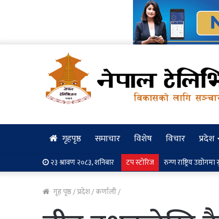
गृहपृष्ठ
समाचार
विशेष
विचार
प्रदेश
२३ श्रावण २०८३, शनिबार
टप स्टोरिज
पर्यटन प्रवर्द्धनका ला
गृह पृष्ठ
/
प्रदेश
/
कर्णाली
/