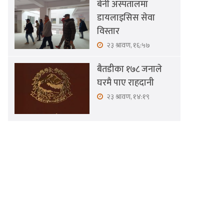
बेनी अस्पतालमा
डायलाइसिस सेवा
विस्तार
२३ श्रावण, १६:५७
बैतडीका १७८ जनाले
घरमै पाए राहदानी
२३ श्रावण, १४:१९