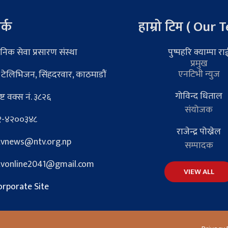
र्क
हाम्रो टिम ( Our 
निक सेवा प्रसारण संस्था
पुष्पहरि क्याम्पा रा
प्रमुख
एनटिभी न्युज
 टेलिभिजन, सिंहदरवार, काठमाडौं
गोविन्द धिताल
्ट वक्स नं. ३८२६
संयोजक
-४२००३४८
राजेन्द्र पोख्रेल
vnews@ntv.org.np
सम्पादक
vonline2041@gmail.com
VIEW ALL
rporate Site