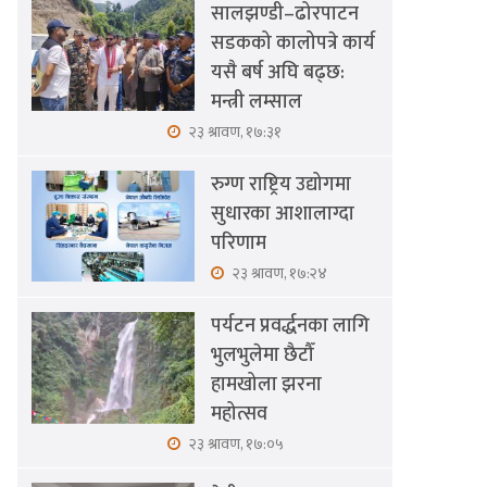
सालझण्डी–ढोरपाटन
सडकको कालोपत्रे कार्य
यसै बर्ष अघि बढ्छ:
मन्त्री लम्साल
२३ श्रावण, १७:३१
रुग्ण राष्ट्रिय उद्योगमा
सुधारका आशालाग्दा
परिणाम
२३ श्रावण, १७:२४
पर्यटन प्रवर्द्धनका लागि
भुलभुलेमा छैटौँ
हामखोला झरना
महोत्सव
२३ श्रावण, १७:०५