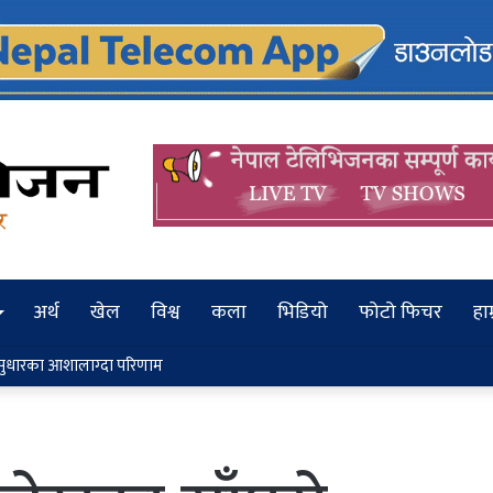
अर्थ
खेल
विश्व
कला
भिडियो
फोटो फिचर
हाम
गि भुलभुलेमा छैटौँ हामखोला झरना महोत्सव