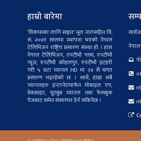
हाम्रो बारेमा
सम्प
'विकासका लागि सञ्चार' मूल नारासहित वि.
सार्वज
सं. २०४१ सालमा स्थापना भएको नेपाल
नेपाल
टेलिभिजन राष्ट्रिय प्रसारण संस्था हो । हाल
नेपाल टेलिभिजन, एनटीभी प्लस, एनटीभी
पोष
न्यूज, एनटीभी कोहलपुर, एनटीभी इटहरी
गरी ५ वटा च्यानल HD मा २४ सै घण्टा
०१
प्रसारण भइरहेको छ । साथै, हाम्रा सबै
च्यानलहरु इन्टरनेटमार्फत मोबाइल एप,
nt
वेबसाइट, युट्युब च्यानल तथा फेसबुक
पेजबाट समेत संसारभर हेर्न सकिनेछ ।
nt
Co