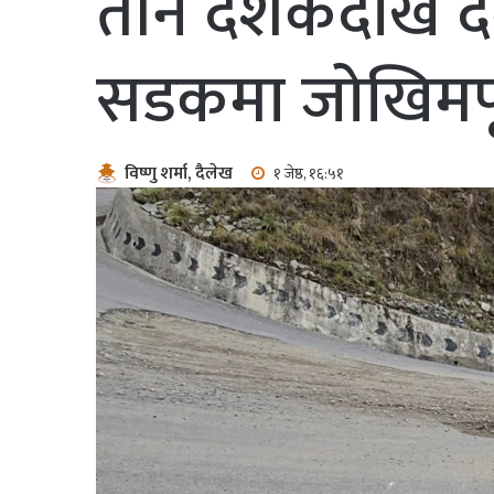
तीन दशकदेखि दै
सडकमा जोखिमपूर्
विष्णु शर्मा, दैलेख
१ जेष्ठ, १६:५१