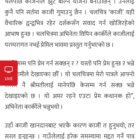
चलेपछि कजिनीले झुट बोल्ने योजना बनाउँछिन् । उनलाई
कुनै पनि सर्तमा काजी गुमाउनु छैन । चलचित्र ‘काजी’ यही
वैचारिक द्वन्द्वभित्र रहेर दर्शकसँग संवाद गर्न खोजिरहेको
आभाष हुन्छ । चलचित्रमा अभिनेता विपिन कार्कीले काजीलाई
परम्परागत नभई प्रेमिल भावमा प्रस्तुत गर्नुभएको छ ।
“यतिसम्म पनि प्रेम गर्न सक्छन् र ? यस्तो पनि प्रेम हुन्छ र भन्ने
पात्र हामीले देखाएका छौँ । यो चलचित्रमा मेरो पात्रले आफ्नो
LIVE
संसार नै श्रीमतीलाई मानेपछि केसम्म गर्न सक्छ भन्ने
देखाइएको छ । यो अमर रहने एउटा प्रेम कथानक हो”,
अभिनेता कार्कीले भन्नुभयो ।
उहाँ काजी खानदानबाट भएकै कारण काजी त हुनुभयो, तर
सरल हुनुहुन्छ । गाउँलेलाई हरेक समस्यामा मद्दत गर्ने पात्र