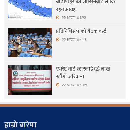
बाढीपहिरोको जोखिमबाट सतर्क
रहन आग्रह
२२ श्रावण, ०६:२३
प्रतिनिधिसभाको बैठक बस्दै
२२ श्रावण, ०५:५३
एभरेष्ट मार्ट स्टोरलाई दुई लाख
रुपैयाँ जरिवाना
२२ श्रावण, ०५:४९
हाम्रो बारेमा