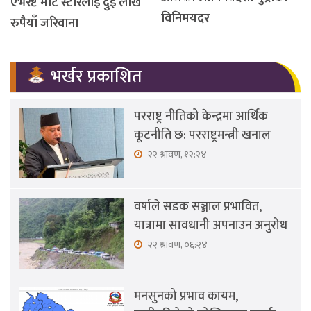
एभरेष्ट मार्ट स्टोरलाई दुई लाख
विनिमयदर
रुपैयाँ जरिवाना
भर्खर प्रकाशित
परराष्ट्र नीतिको केन्द्रमा आर्थिक
कूटनीति छ: परराष्ट्रमन्त्री खनाल
२२ श्रावण, १२:२४
वर्षाले सडक सञ्जाल प्रभावित,
यात्रामा सावधानी अपनाउन अनुरोध
२२ श्रावण, ०६:२४
मनसुनको प्रभाव कायम,