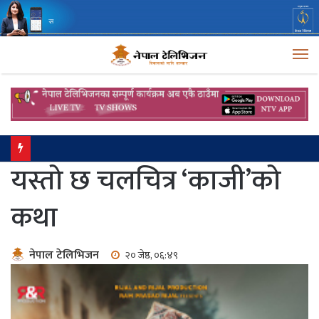
M
मनसुनको प्रभाव कायम, बाढीपहिरोको जोखिमबाट सतर्क रहन आग्रह
यस्तो छ चलचित्र ‘काजी’को
कथा
नेपाल टेलिभिजन
२० जेष्ठ, ०६:४९