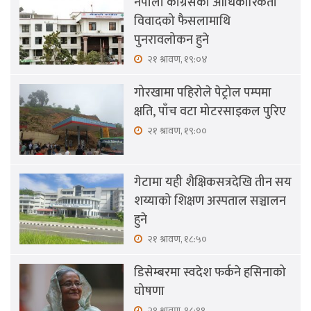
नेपाली काँग्रेसको आधिकारिकता
विवादको फैसलामाथि
पुनरावलोकन हुने
२१ श्रावण, १९:०४
गोरखामा पहिरोले पेट्रोल पम्पमा
क्षति, पाँच वटा मोटरसाइकल पुरिए
२१ श्रावण, १९:००
गेटामा यही शैक्षिकसत्रदेखि तीन सय
शय्याको शिक्षण अस्पताल सञ्चालन
हुने
२१ श्रावण, १८:५०
डिसेम्बरमा स्वदेश फर्कने हसिनाको
घोषणा
२१ श्रावण, १८:११