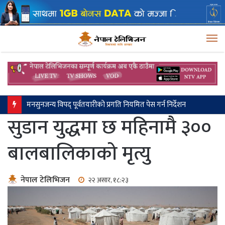
M
मनसुनजन्य विपद् पूर्वतयारीको प्रगति नियमित पेस गर्न निर्देशन
सुडान युद्धमा छ महिनामै ३००
बालबालिकाको मृत्यु
नेपाल टेलिभिजन
२२ असार, १८:२३