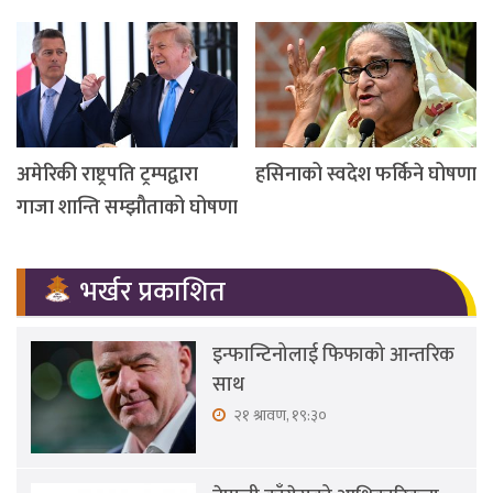
अमेरिकी राष्ट्रपति ट्रम्पद्वारा
हसिनाको स्वदेश फर्किने घोषणा
गाजा शान्ति सम्झौताको घोषणा
भर्खर प्रकाशित
इन्फान्टिनोलाई फिफाको आन्तरिक
साथ
२१ श्रावण, १९:३०