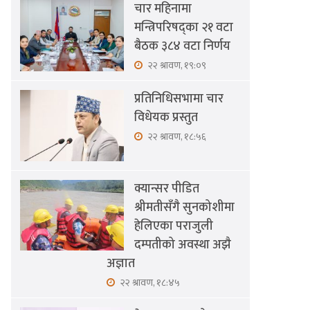
चार महिनामा
मन्त्रिपरिषद्का २१ वटा
बैठक ३८४ वटा निर्णय
२२ श्रावण, १९:०९
प्रतिनिधिसभामा चार
विधेयक प्रस्तुत
२२ श्रावण, १८:५६
क्यान्सर पीडित
श्रीमतीसँगै सुनकोशीमा
हेलिएका पराजुली
दम्पतीको अवस्था अझै
अज्ञात
२२ श्रावण, १८:४५