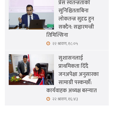
प्रेस स्वतन्त्रताको
सुनिश्चितताबिना
लोकतन्त्र सुदृढ हुन
सक्दैन: सञ्चारमन्त्री
तिमिल्सिना
२२ श्रावण, १८:०५
सुशासनलाई
प्राथमिकता दिँदै
जनअपेक्षा अनुसारका
सामाग्री पस्कन्छौँ:
कार्यवाहक अध्यक्ष बस्न्यात
२२ श्रावण, १६:४३