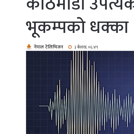
काठमाडौँ उपत्यक
भूकम्पको धक्का
नेपाल टेलिभिजन
३ बैशाख, ०६:४९