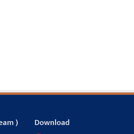
Team )
Download