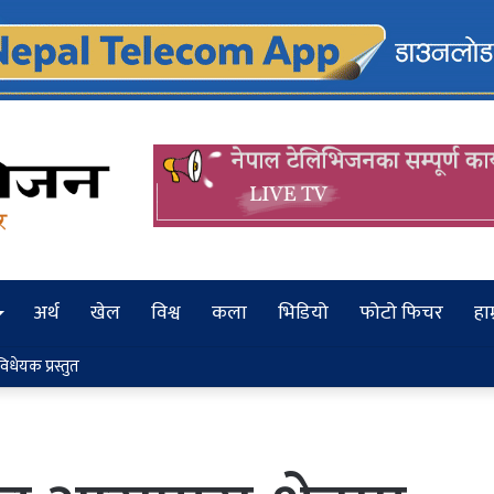
अर्थ
खेल
विश्व
कला
भिडियो
फोटो फिचर
हाम
ीसँगै सुनकोशीमा हेलिएका पराजुली दम्पतीको अवस्था अझै अज्ञात