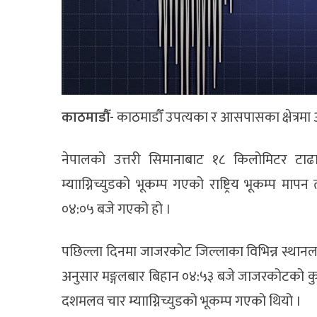
काठमाडौँ-
काठमाडौँ उपत्यका र आसपासका क्षेत्रम
नेपालको उत्तरी सिमानाबाट १८ किलोमिटर टाढा ची
म्यााग्निच्युडको भूकम्प गएको राष्ट्रिय भूकम्प म
०४:०५ बजे गएको हो ।
पछिल्ला दिनमा जाजरकोट जिल्लाका विभिन्न स्थानलाई 
अनुसार मङ्गलबार बिहान ०४:५३ बजे जाजरकोटको कुशे ग
दशमलव चार म्यााग्निच्युडको भूकम्प गएको थियो ।