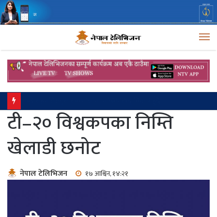
M
ग्यासको कालोबजारी रोक्न उपत्यकाका डिपोमा सादा पोसाकका प्रहरी परिचालन
टी–२० विश्वकपका निम्ति
खेलाडी छनोट
नेपाल टेलिभिजन
१७ आश्विन, १४:२१