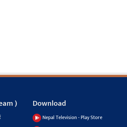
Team )
Download
ई
Nepal Television - Play Store