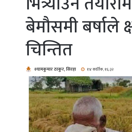
भित्र्याउने तयार
बेमौसमी बर्षाले 
चिन्तित
श्यामकुमार ठाकुर, सिरहा
१४ कार्तिक, १६:३२