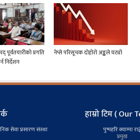
द् पूर्वतयारीको प्रगति
नेप्से परिसूचक दोहोरो अङ्कले घट्यो
न निर्देशन
र्क
हाम्रो टिम ( Our 
निक सेवा प्रसारण संस्था
पुष्पहरि क्याम्पा रा
प्रमुख