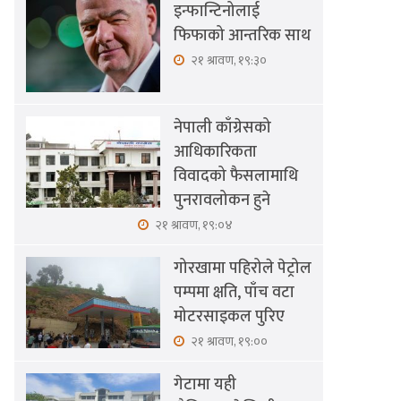
इन्फान्टिनोलाई
फिफाको आन्तरिक साथ
२१ श्रावण, १९:३०
नेपाली काँग्रेसको
आधिकारिकता
विवादको फैसलामाथि
पुनरावलोकन हुने
२१ श्रावण, १९:०४
गोरखामा पहिरोले पेट्रोल
पम्पमा क्षति, पाँच वटा
मोटरसाइकल पुरिए
२१ श्रावण, १९:००
गेटामा यही