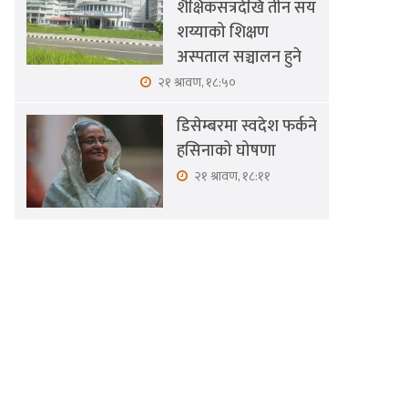
शैक्षिकसत्रदेखि तीन सय
शय्याको शिक्षण
अस्पताल सञ्चालन हुने
२१ श्रावण, १८:५०
डिसेम्बरमा स्वदेश फर्कने
हसिनाको घोषणा
२१ श्रावण, १८:११