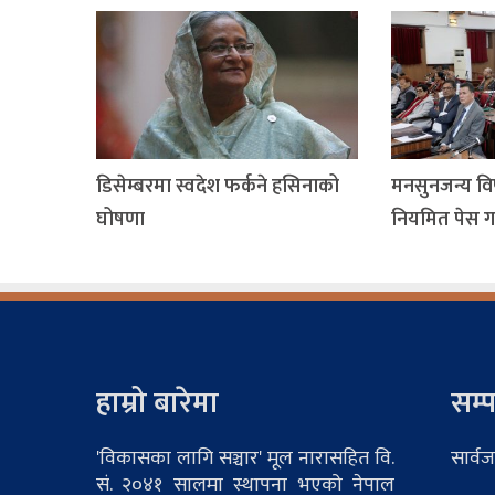
डिसेम्बरमा स्वदेश फर्कने हसिनाको
मनसुनजन्य विप
घोषणा
नियमित पेस गर्
हाम्रो बारेमा
सम्प
'विकासका लागि सञ्चार' मूल नारासहित वि.
सार्वज
सं. २०४१ सालमा स्थापना भएको नेपाल