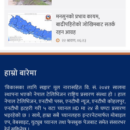
मनसुनको प्रभाव कायम,
बाढीपहिरोको जोखिमबाट सतर्क
रहन आग्रह
२२ श्रावण, ०६:२३
हाम्रो बारेमा
'विकासका लागि सञ्चार' मूल नारासहित वि. सं. २०४१ सालमा
स्थापना भएको नेपाल टेलिभिजन राष्ट्रिय प्रसारण संस्था हो । हाल
नेपाल टेलिभिजन, एनटीभी प्लस, एनटीभी न्यूज, एनटीभी कोहलपुर,
एनटीभी इटहरी गरी ५ वटा च्यानल HD मा २४ सै घण्टा प्रसारण
भइरहेको छ । साथै, हाम्रा सबै च्यानलहरु इन्टरनेटमार्फत मोबाइल
एप, वेबसाइट, युट्युब च्यानल तथा फेसबुक पेजबाट समेत संसारभर
हेर्न सकिनेछ ।