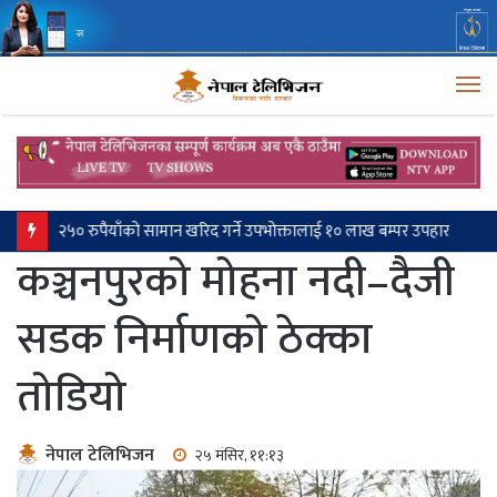
M
परराष्ट्र नीतिको केन्द्रमा आर्थिक कूटनीति छ: परराष्ट्रमन्त्री खनाल
कञ्चनपुरको मोहना नदी–दैजी
सडक निर्माणको ठेक्का
तोडियो
नेपाल टेलिभिजन
२५ मंसिर, ११:१३