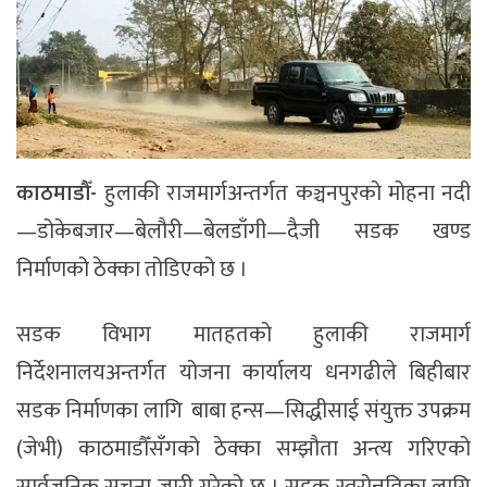
काठमाडौँ-
हुलाकी राजमार्गअन्तर्गत कञ्चनपुरको मोहना नदी
—डोकेबजार—बेलौरी—बेलडाँगी—दैजी सडक खण्ड
निर्माणको ठेक्का तोडिएको छ ।
सडक विभाग मातहतको हुलाकी राजमार्ग
निर्देशनालयअन्तर्गत योजना कार्यालय धनगढीले बिहीबार
सडक निर्माणका लागि बाबा हन्स—सिद्धीसाई संयुक्त उपक्रम
(जेभी) काठमाडौँसँगको ठेक्का सम्झौता अन्त्य गरिएको
सार्वजनिक सूचना जारी गरेको छ । सडक स्तरोन्नतिका लागि