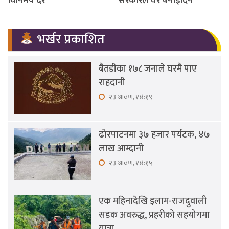
विनिमय दर
सरकारले घर बनाइदिने
भर्खर प्रकाशित
बैतडीका १७८ जनाले घरमै पाए
राहदानी
२३ श्रावण, १४:१९
ढोरपाटनमा ३७ हजार पर्यटक, ४७
लाख आम्दानी
२३ श्रावण, १४:१५
एक महिनादेखि इलाम-राजदुवाली
सडक अवरुद्ध, प्रहरीको सहयोगमा
यात्रा