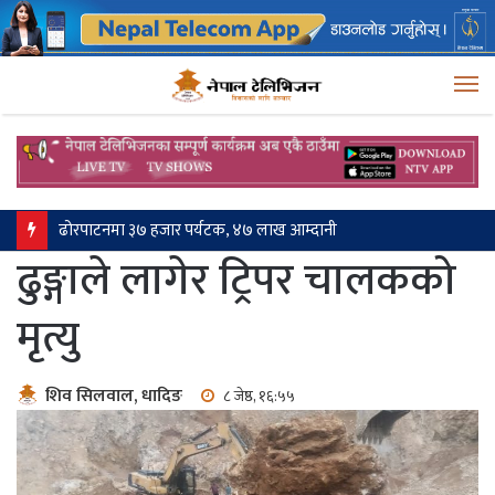
M
ढोरपाटनमा ३७ हजार पर्यटक, ४७ लाख आम्दानी
ढुङ्गाले लागेर ट्रिपर चालकको
मृत्यु
शिव सिलवाल, धादिङ
८ जेष्ठ, १६:५५