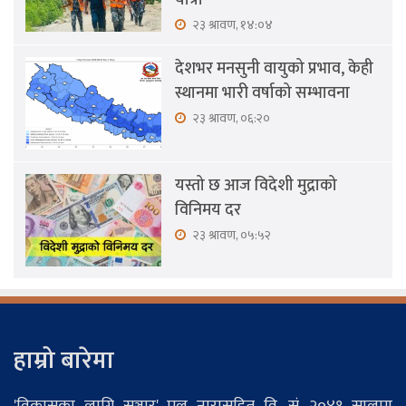
२३ श्रावण, १४:०४
देशभर मनसुनी वायुको प्रभाव, केही
स्थानमा भारी वर्षाको सम्भावना
२३ श्रावण, ०६:२०
यस्तो छ आज विदेशी मुद्राको
विनिमय दर
२३ श्रावण, ०५:५२
हाम्रो बारेमा