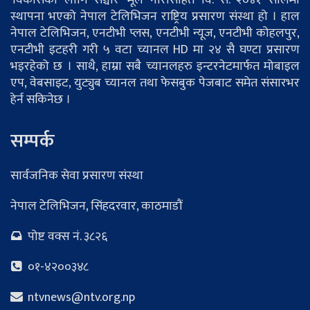
'विकासका लागि सञ्चार' मूल नारासहित वि. सं. २०४१ सालमा
स्थापना भएको नेपाल टेलिभिजन राष्ट्रिय प्रसारण संस्था हो । हाल
नेपाल टेलिभिजन, एनटीभी प्लस, एनटीभी न्यूज, एनटीभी कोहलपुर,
एनटीभी इटहरी गरी ५ वटा च्यानल HD मा २४ सै घण्टा प्रसारण
भइरहेको छ । साथै, हाम्रा सबै च्यानलहरु इन्टरनेटमार्फत मोबाइल
एप, वेबसाइट, युट्युब च्यानल तथा फेसबुक पेजबाट समेत संसारभर
हेर्न सकिनेछ ।
सम्पर्क
सार्वजनिक सेवा प्रसारण संस्था
नेपाल टेलिभिजन, सिंहदरवार, काठमाडौं
पोष्ट वक्स नं. ३८२६
०१-४२००३४८
ntvnews@ntv.org.np