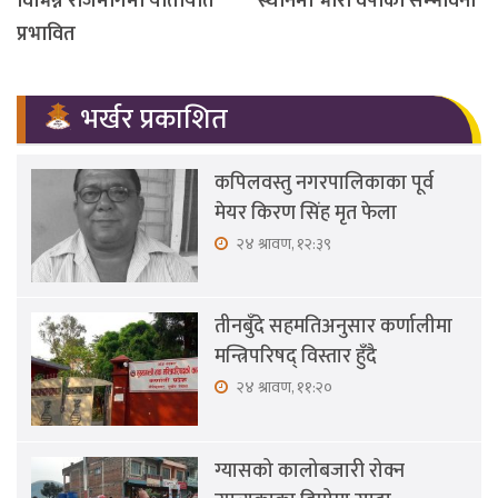
विभिन्न राजमार्गमा यातायात
स्थानमा भारी वर्षाको सम्भावना
प्रभावित
भर्खर प्रकाशित
कपिलवस्तु नगरपालिकाका पूर्व
मेयर किरण सिंह मृत फेला
२४ श्रावण, १२:३९
तीनबुँदे सहमतिअनुसार कर्णालीमा
मन्त्रिपरिषद् विस्तार हुँदै
२४ श्रावण, ११:२०
ग्यासको कालोबजारी रोक्न