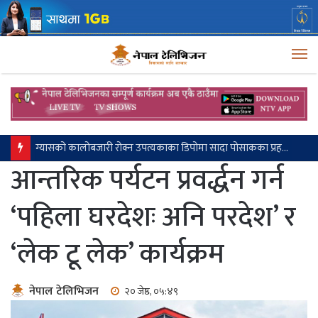
M
ग्यासको कालोबजारी रोक्न उपत्यकाका डिपोमा सादा पोसाकका प्रहरी परिचालन
आन्तरिक पर्यटन प्रवर्द्धन गर्न
‘पहिला घरदेशः अनि परदेश’ र
‘लेक टू लेक’ कार्यक्रम
नेपाल टेलिभिजन
२० जेष्ठ, ०५:४९