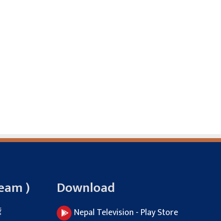
Team )
Download
ई
Nepal Television - Play Store