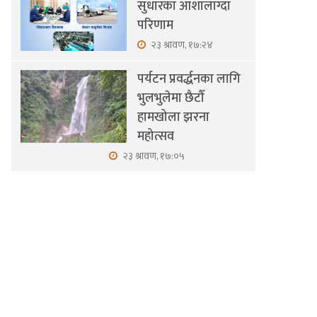
सुधारका आशालाग्दा
परिणाम
२३ श्रावण, १७:२४
पर्यटन प्रवर्द्धनका लागि
भुलभुलेमा छैटौँ
हामखोला झरना
महोत्सव
२३ श्रावण, १७:०५