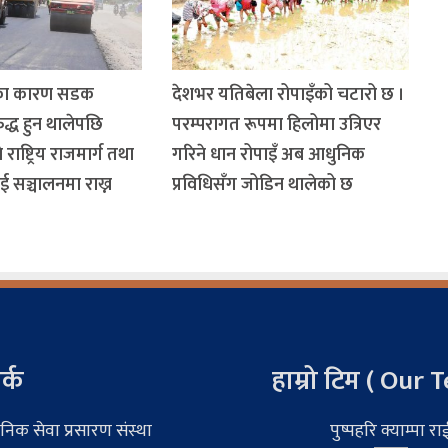
ोका कारण सडक
देशभर यतिबेला रोपाइँको चटारो छ ।
द्ध हुन थालेपछि
परम्परागत रूपमा हिलोमा उत्रिएर
ष्ट्रिय राजमार्ग तथा
गरिने धान रोपाइँ अब आधुनिक
 सञ्चालनमा राख्न
प्रविधिसँग जोडिन थालेको छ
र्क
हाम्रो टिम ( Our 
निक सेवा प्रसारण संस्था
पुष्पहरि क्याम्पा रा