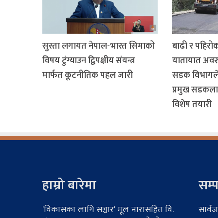
सुस्ता लगायत नेपाल-भारत सिमाको
बाढी र पहिर
विषय टुंग्याउन द्विपक्षीय संयन्त्र
यातायात अवरु
मार्फत कूटनीतिक पहल जारी
सडक विभागले रा
प्रमुख सडकलाई
विशेष तयारी
हाम्रो बारेमा
सम्प
'विकासका लागि सञ्चार' मूल नारासहित वि.
सार्वज