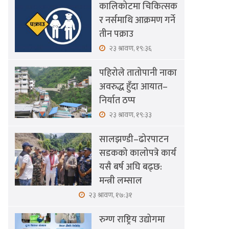
कालिकोटमा चिकित्सक
र नर्समाथि आक्रमण गर्ने
तीन पक्राउ
२३ श्रावण, १९:३६
पहिरोले तातोपानी नाका
अवरुद्ध हुँदा आयात–
निर्यात ठप्प
२३ श्रावण, १९:३३
सालझण्डी–ढोरपाटन
सडकको कालोपत्रे कार्य
यसै बर्ष अघि बढ्छ:
मन्त्री लम्साल
२३ श्रावण, १७:३१
रुग्ण राष्ट्रिय उद्योगमा