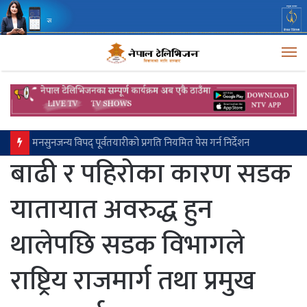
M
मनसुनजन्य विपद् पूर्वतयारीको प्रगति नियमित पेस गर्न निर्देशन
बाढी र पहिरोका कारण सडक
यातायात अवरुद्ध हुन
थालेपछि सडक विभागले
राष्ट्रिय राजमार्ग तथा प्रमुख