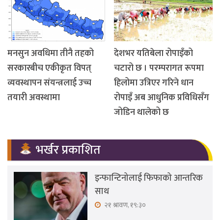
मनसुन अवधिमा तीनै तहको
देशभर यतिबेला रोपाइँको
सरकारबीच एकीकृत विपत्
चटारो छ । परम्परागत रूपमा
व्यवस्थापन संयन्त्रलाई उच्च
हिलोमा उत्रिएर गरिने धान
तयारी अवस्थामा
रोपाइँ अब आधुनिक प्रविधिसँग
जोडिन थालेको छ
भर्खर प्रकाशित
इन्फान्टिनोलाई फिफाको आन्तरिक
साथ
२१ श्रावण, १९:३०