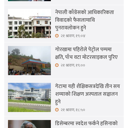
नेपाली काँग्रेसको आधिकारिकता
विवादको फैसलामाथि
पुनरावलोकन हुने
२१ श्रावण, १९:०४
गोरखामा पहिरोले पेट्रोल पम्पमा
क्षति, पाँच वटा मोटरसाइकल पुरिए
२१ श्रावण, १९:००
गेटामा यही शैक्षिकसत्रदेखि तीन सय
शय्याको शिक्षण अस्पताल सञ्चालन
हुने
२१ श्रावण, १८:५०
डिसेम्बरमा स्वदेश फर्कने हसिनाको