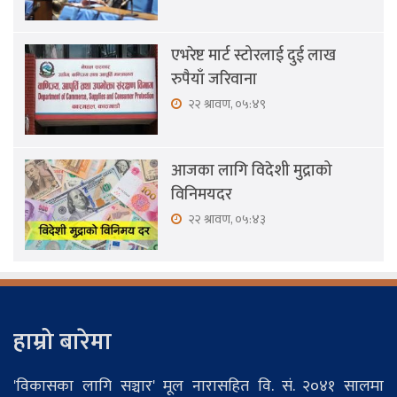
एभरेष्ट मार्ट स्टोरलाई दुई लाख
रुपैयाँ जरिवाना
२२ श्रावण, ०५:४९
आजका लागि विदेशी मुद्राको
विनिमयदर
२२ श्रावण, ०५:४३
हाम्रो बारेमा
'विकासका लागि सञ्चार' मूल नारासहित वि. सं. २०४१ सालमा