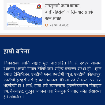
मनसुनको प्रभाव कायम,
बाढीपहिरोको जोखिमबाट सतर्क
रहन आग्रह
२२ श्रावण, ०६:२३
हाम्रो बारेमा
'विकासका लागि सञ्चार' मूल नारासहित वि. सं. २०४१ सालमा
स्थापना भएको नेपाल टेलिभिजन राष्ट्रिय प्रसारण संस्था हो । हाल
नेपाल टेलिभिजन, एनटीभी प्लस, एनटीभी न्यूज, एनटीभी कोहलपुर,
एनटीभी इटहरी गरी ५ वटा च्यानल HD मा २४ सै घण्टा प्रसारण
भइरहेको छ । साथै, हाम्रा सबै च्यानलहरु इन्टरनेटमार्फत मोबाइल
एप, वेबसाइट, युट्युब च्यानल तथा फेसबुक पेजबाट समेत संसारभर
हेर्न सकिनेछ ।