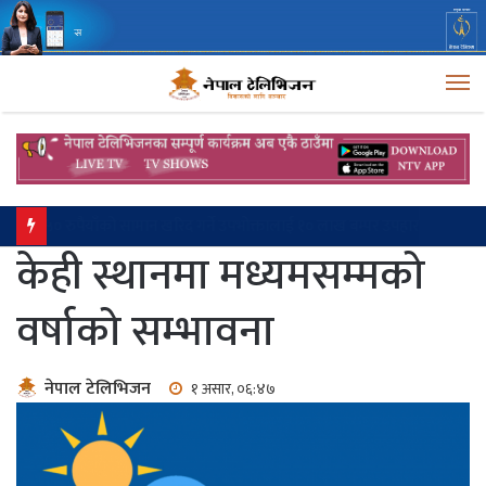
M
परराष्ट्र नीतिको केन्द्रमा आर्थिक कूटनीति छ: परराष्ट्रमन्त्री खनाल
केही स्थानमा मध्यमसम्मको
वर्षाको सम्भावना
नेपाल टेलिभिजन
१ असार, ०६:४७