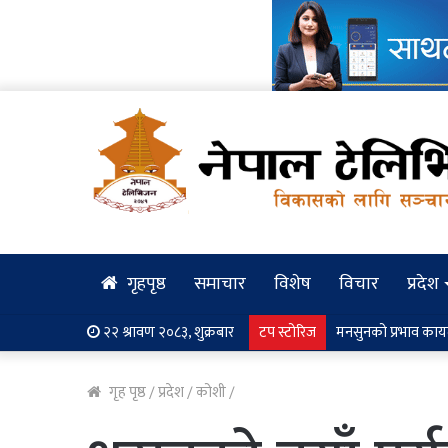
गृहपृष्ठ
समाचार
विशेष
विचार
प्रदेश
२२ श्रावण २०८३, शुक्रबार
टप स्टोरिज
प्रतिनिधिसभाको बैठक बस
गृह पृष्ठ
/
प्रदेश
/
कोशी
/