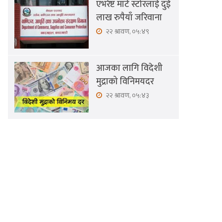
एभरेष्ट मार्ट स्टोरलाई दुई
लाख रुपैयाँ जरिवाना
२२ श्रावण, ०५:४९
आजका लागि विदेशी
मुद्राको विनिमयदर
२२ श्रावण, ०५:४३