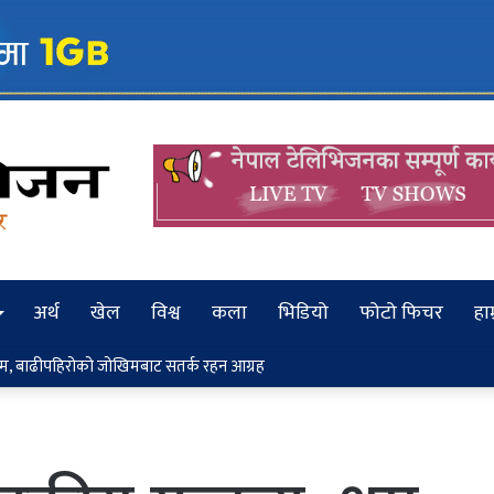
अर्थ
खेल
विश्व
कला
भिडियो
फोटो फिचर
हाम
्दै