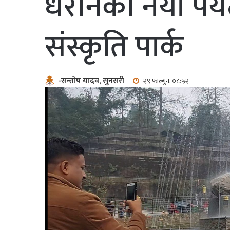
धरानको नयाँ पर्य
संस्कृति पार्क
-सन्तोष यादव, सुनसरी
२९ फाल्गुन, ०८:५२