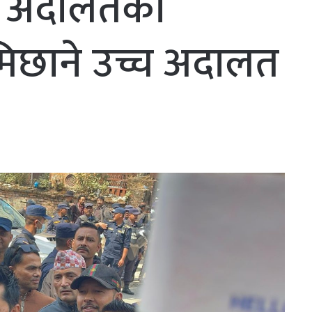
ला अदालतको
मिछाने उच्च अदालत