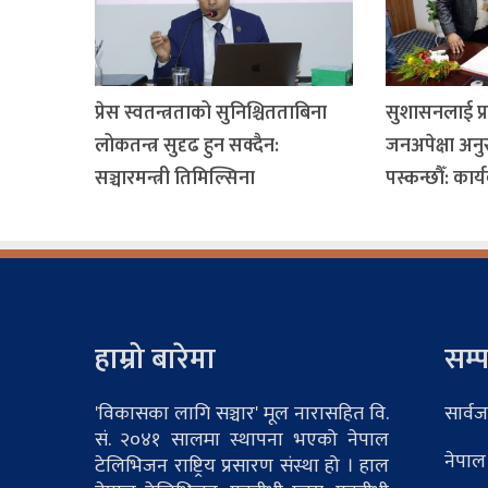
प्रेस स्वतन्त्रताको सुनिश्चितताबिना
सुशासनलाई प्र
लोकतन्त्र सुदृढ हुन सक्दैन:
जनअपेक्षा अनु
सञ्चारमन्त्री तिमिल्सिना
पस्कन्छौँ: कार्
हाम्रो बारेमा
सम्प
'विकासका लागि सञ्चार' मूल नारासहित वि.
सार्वज
सं. २०४१ सालमा स्थापना भएको नेपाल
नेपाल
टेलिभिजन राष्ट्रिय प्रसारण संस्था हो । हाल