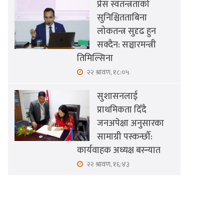
प्रेस स्वतन्त्रताको
सुनिश्चितताबिना
लोकतन्त्र सुदृढ हुन
सक्दैन: सञ्चारमन्त्री
तिमिल्सिना
२२ श्रावण, १८:०५
सुशासनलाई
प्राथमिकता दिँदै
जनअपेक्षा अनुसारका
सामाग्री पस्कन्छौँ:
कार्यवाहक अध्यक्ष बस्न्यात
२२ श्रावण, १६:४३