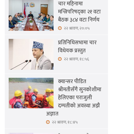
चार महिनामा
मन्त्रिपरिषद्का २१ वटा
बैठक ३८४ वटा निर्णय
२२ श्रावण, २०:०५
प्रतिनिधिसभामा चार
विधेयक प्रस्तुत
२२ श्रावण, १८:५६
क्यान्सर पीडित
श्रीमतीसँगै सुनकोशीमा
हेलिएका पराजुली
दम्पतीको अवस्था अझै
अज्ञात
२२ श्रावण, १८:४५