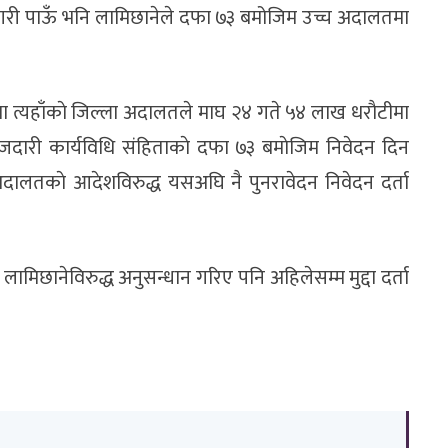
्ष गरी पाऊँ भनि लामिछानेले दफा ७३ बमोजिम उच्च अदालतमा
मा त्यहाँकाे जिल्ला अदालतले माघ २४ गते ५४ लाख धराैटीमा
 फाैजदारी कार्यविधि संहिताकाे दफा ७३ बमाेजिम निवेदन दिन
 अदालतकाे आदेशविरुद्ध यसअघि नै पुनरावेदन निवेदन दर्ता
मिछानेविरुद्ध अनुसन्धान गरिए पनि अहिलेसम्म मुद्दा दर्ता