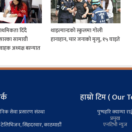
ाथमिकता दिँदै
थाइल्यान्डको स्कुलमा गोली
सारका सामाग्री
हानाहान, चार जनाको मृत्यु, १५ घाइते
यवाहक अध्यक्ष बस्न्यात
र्क
हाम्रो टिम ( Our 
निक सेवा प्रसारण संस्था
पुष्पहरि क्याम्पा रा
प्रमुख
एनटिभी न्युज
 टेलिभिजन, सिंहदरवार, काठमाडौं