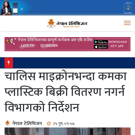
M
सालझण्डी–ढोरपाटन सडकको कालोपत्रे कार्य यसै बर्ष अघि बढ्छ: मन्त्री लम्साल
चालिस माइक्रोनभन्दा कमका
प्लास्टिक बिक्री वितरण नगर्न
विभागको निर्देशन
नेपाल टेलिभिजन
२५ पुष, ०९:५७