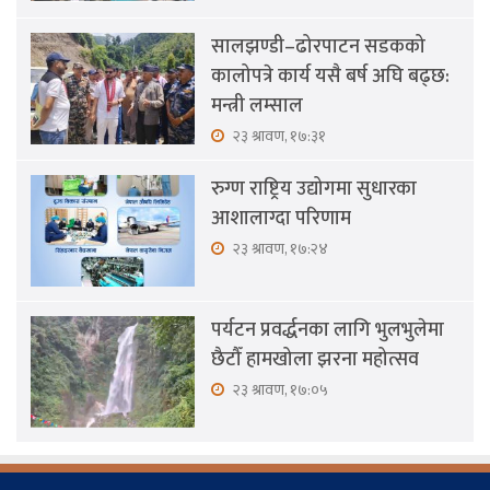
सालझण्डी–ढोरपाटन सडकको
कालोपत्रे कार्य यसै बर्ष अघि बढ्छ:
मन्त्री लम्साल
२३ श्रावण, १७:३१
रुग्ण राष्ट्रिय उद्योगमा सुधारका
आशालाग्दा परिणाम
२३ श्रावण, १७:२४
पर्यटन प्रवर्द्धनका लागि भुलभुलेमा
छैटौँ हामखोला झरना महोत्सव
२३ श्रावण, १७:०५