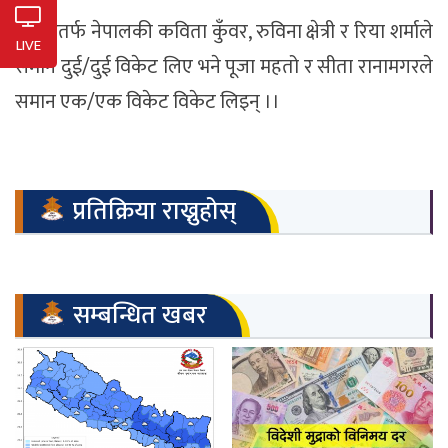
बलिङतर्फ नेपालकी कविता कुँवर, रुविना क्षेत्री र रिया शर्माले
LIVE
समान दुई/दुई विकेट लिए भने पूजा महतो र सीता रानामगरले
समान एक/एक विकेट विकेट लिइन् ।।
प्रतिक्रिया राख्नुहोस्
सम्बन्धित खबर