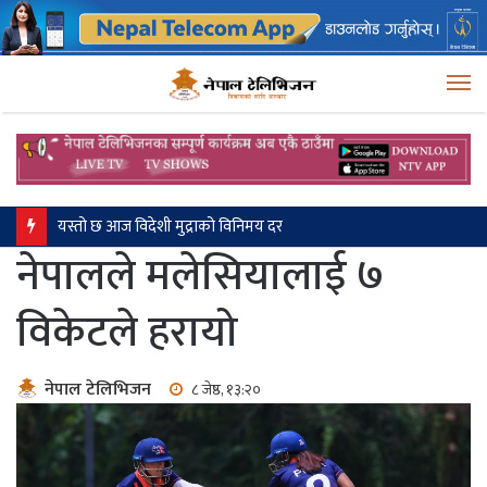
M
यस्तो छ आज विदेशी मुद्राको विनिमय दर
नेपालले मलेसियालाई ७
विकेटले हरायो
नेपाल टेलिभिजन
८ जेष्ठ, १३:२०