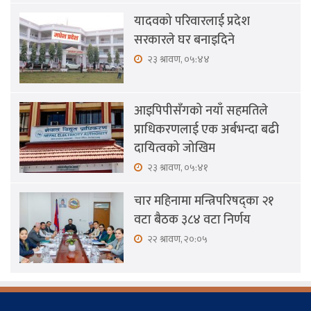
यादवको परिवारलाई प्रदेश
सरकारले घर बनाइदिने
२३ श्रावण, ०५:४४
आइपिपीसँगको नयाँ सहमतिले
प्राधिकरणलाई एक अर्बभन्दा बढी
दायित्वको जोखिम
२३ श्रावण, ०५:४१
चार महिनामा मन्त्रिपरिषद्का २१
वटा बैठक ३८४ वटा निर्णय
२२ श्रावण, २०:०५