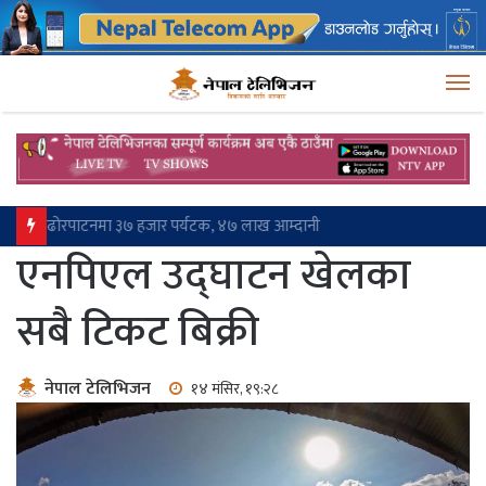
M
एक महिनादेखि इलाम-राजदुवाली सडक अवरुद्ध, प्रहरीको सहयोगमा यात्रा
एनपिएल उद्घाटन खेलका
सबै टिकट बिक्री
नेपाल टेलिभिजन
१४ मंसिर, १९:२८