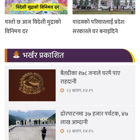
यस्तो छ आज विदेशी मुद्राको
यादवको परिवारलाई प्रदेश
विनिमय दर
सरकारले घर बनाइदिने
भर्खर प्रकाशित
बैतडीका १७८ जनाले घरमै पाए
राहदानी
२३ श्रावण, १४:१९
ढोरपाटनमा ३७ हजार पर्यटक, ४७
लाख आम्दानी
२३ श्रावण, १४:१५